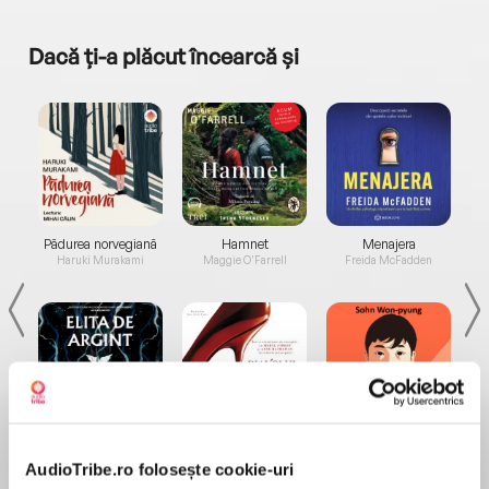
Dacă ți-a plăcut încearcă și
a...
Pădurea norvegiană
Hamnet
Menajera
I
Haruki Murakami
Maggie O'Farrell
Freida McFadden
Elita de Argint (Elita
Diavolul se îmbracă de
Migdală
de...
la...
Dani Francis
Lauren Weisberger
Sohn Won-pyung
AudioTribe.ro folosește cookie-uri