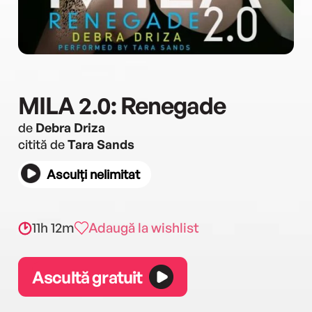
MILA 2.0: Renegade
de
Debra Driza
citită de
Tara Sands
Asculți nelimitat
11h 12m
Adaugă la wishlist
Ascultă gratuit