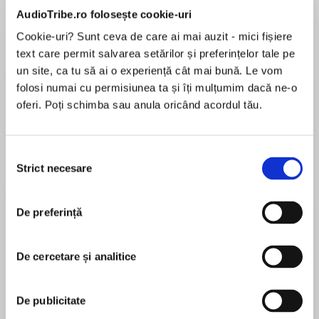
AudioTribe.ro folosește cookie-uri
Cookie-uri? Sunt ceva de care ai mai auzit - mici fișiere
Elita de Argint (Elita
Diavolul se îmbracă de
Migdală
text care permit salvarea setărilor și preferințelor tale pe
de...
la...
Dani Francis
Lauren Weisberger
Sohn Won-pyung
un site, ca tu să ai o experiență cât mai bună. Le vom
folosi numai cu permisiunea ta și îți mulțumim dacă ne-o
oferi. Poți schimba sau anula oricând acordul tău.
Despre
carte
Selecția
ÎN LUMEA NOASTRĂ BRUTALĂ NU EXISTĂ
Strict necesare
consimțământului
ADEVĂR.
Minciunile se revarsă până când devin realitate.
De preferință
Dar eu sunt hotărâtă să descopăr ce s-a
întâmplat cu familia mea.
MAI MULT
Există însă o problemă.
De cercetare și analitice
În acest moment nu există recenzii
Monstrul meu, Kiril.
pentru această carte
Noi doi nu mai suntem aceiași.
De publicitate
A devenit dificil să mai avem încredere unul în