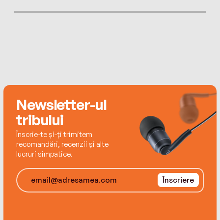
Newsletter-ul
tribului
Înscrie-te și-ți trimitem
recomandări, recenzii și alte
lucruri simpatice.
Înscriere