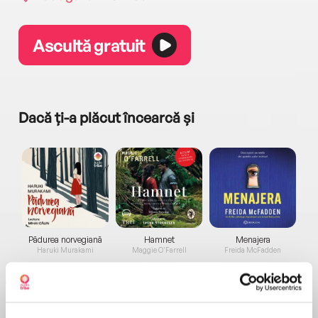
Ascultă gratuit
Dacă ți-a plăcut încearcă și
a...
Pădurea norvegiană
Hamnet
Menajera
I
Haruki Murakami
Maggie O'Farrell
Freida McFadden