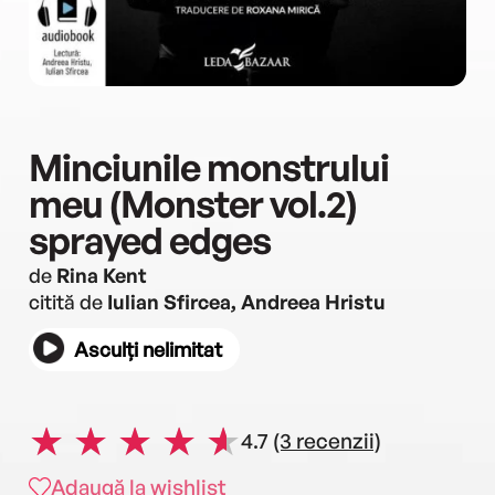
Minciunile monstrului
meu (Monster vol.2)
sprayed edges
de
Rina Kent
citită de
Iulian Sfircea, Andreea Hristu
Asculți nelimitat
4.7
(3 recenzii)
Adaugă la wishlist