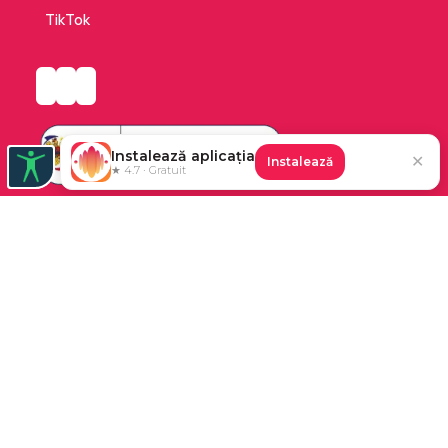
TikTok
Instalează aplicația
✕
Instalează
★ 4.7 · Gratuit
Platforma de audiobooks și books a Cărturești.
©2026 Nemo EPG SRL. Toate drepturile rezervate.