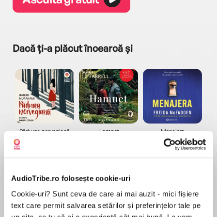
Dacă ți-a plăcut încearcă și
a...
Pădurea norvegiană
Hamnet
Menajera
I
Haruki Murakami
Maggie O'Farrell
Freida McFadden
AudioTribe.ro folosește cookie-uri
Cookie-uri? Sunt ceva de care ai mai auzit - mici fișiere
text care permit salvarea setărilor și preferințelor tale pe
un site, ca tu să ai o experiență cât mai bună. Le vom