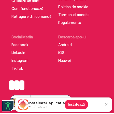
Creează un cont
Politica de cookie
Cum funcționează
Termeni și condiții
Retragere din comandă
Regulamente
Social Media
Descarcă app-ul
Facebook
Android
LinkedIn
iOS
Instagram
Huawei
TikTok
Instalează aplicația
✕
Instalează
★ 4.7 · Gratuit