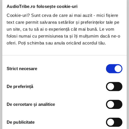
AudioTribe.ro folosește cookie-uri
Cookie-uri? Sunt ceva de care ai mai auzit - mici fișiere
text care permit salvarea setărilor și preferințelor tale pe
Elita de Argint (Elita
Diavolul se îmbracă de
Migdală
de...
la...
Dani Francis
Lauren Weisberger
Sohn Won-pyung
un site, ca tu să ai o experiență cât mai bună. Le vom
folosi numai cu permisiunea ta și îți mulțumim dacă ne-o
oferi. Poți schimba sau anula oricând acordul tău.
Despre
carte
Selecția
Strict necesare
Unul dintre cele mai remarcabile personaje ale
consimțământului
lui Margaret Atwood sta la pânda din centrul
acestui roman complex, aidoma unui paianjen
De preferință
din mijlocul pânzei sale. Fascinanta, irezistibila
și lipsita de scrupule, Zenia este o adevarata
MAI MULT
raufacatoare ca-n basme – cel puțin, așa și-o
De cercetare și analitice
În acest moment nu există recenzii
aduc aminte fostele ei prietene, Roz, Charis și
pentru această carte
Tony. Cele trei au fost colege la universitate cu
De publicitate
decenii în urma și s-au reîntâlnit la