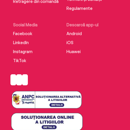
ISBN 978-606-088-238-1
Retragere din comandă
Regulamente
Social Media
Descarcă app-ul
Facebook
Android
LinkedIn
iOS
Instagram
Huawei
TikTok