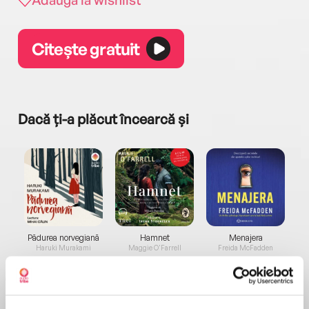
Adaugă la wishlist
Citește gratuit
Dacă ți-a plăcut încearcă și
a...
Pădurea norvegiană
Hamnet
Menajera
I
Haruki Murakami
Maggie O'Farrell
Freida McFadden