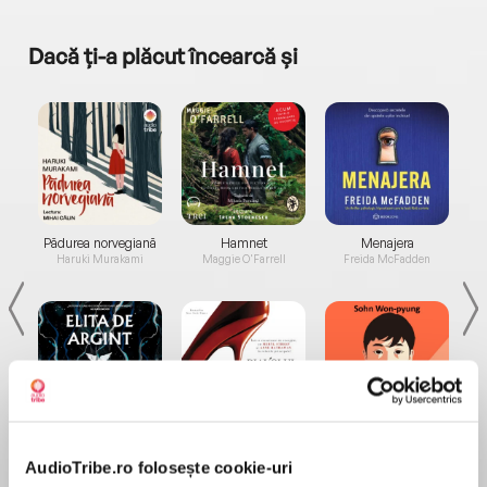
Dacă ți-a plăcut încearcă și
a...
Pădurea norvegiană
Hamnet
Menajera
I
Haruki Murakami
Maggie O'Farrell
Freida McFadden
Elita de Argint (Elita
Diavolul se îmbracă de
Migdală
de...
la...
Dani Francis
Lauren Weisberger
Sohn Won-pyung
AudioTribe.ro folosește cookie-uri