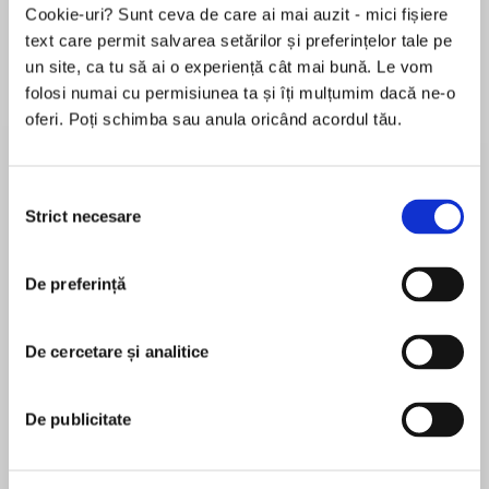
Cookie-uri? Sunt ceva de care ai mai auzit - mici fișiere
text care permit salvarea setărilor și preferințelor tale pe
un site, ca tu să ai o experiență cât mai bună. Le vom
Despre
carte
folosi numai cu permisiunea ta și îți mulțumim dacă ne-o
oferi. Poți schimba sau anula oricând acordul tău.
‘DARK AND DEVIOUS’ Stephen King
Selecția
Strict necesare
consimțământului
MAI MULT
‘UTTERLY ENGROSSING’ Daily Mail
De preferință
În acest moment nu există recenzii
pentru această carte
De cercetare și analitice
Carole Johnstone
‘TWISTY AND RICHLY ATMOSPHERIC’ Ruth
Carole Johnstone grew up in Lanarkshire,
De publicitate
Ware
Scotland, and in her twenties relocated to Essex
to work as a radiographer. She has been writing as