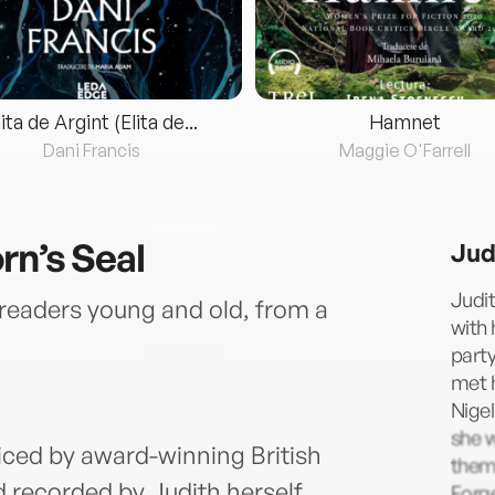
lita de Argint (Elita de...
Hamnet
Dani Francis
Maggie O'Farrell
rn’s Seal
Jud
Judit
 readers young and old, from a
with 
party
met h
Nigel
she 
oiced by award-winning British
them.
d recorded by Judith herself.
Forge