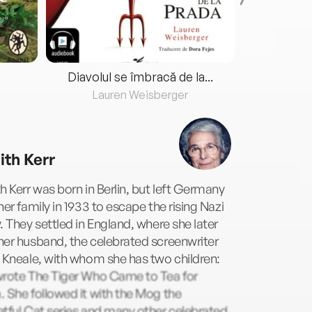
Diavolul se îmbracă de la...
Lauren Weisberger
Fre
ith Kerr
h Kerr was born in Berlin, but left Germany
her family in 1933 to escape the rising Nazi
. They settled in England, where she later
er husband, the celebrated screenwriter
 Kneale, with whom she has two children:
wrote The Tiger Who Came to Tea for
 She followed it with the Mog the
tful Cat series and many other celebrated