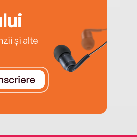
lui
ii și alte
Înscriere