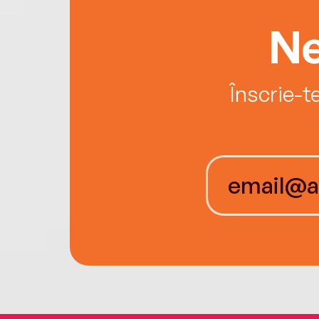
Ne
Înscrie-t