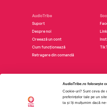
AudioTribe
Soc
Suport
Fac
Despre noi
Lin
Creează un cont
Ins
Cum funcționează
Tik
Retragere din comandă
AudioTribe.ro folosește c
Cookie-uri? Sunt ceva de ca
preferințelor tale pe un si
ta și îți mulțumim dacă ne-