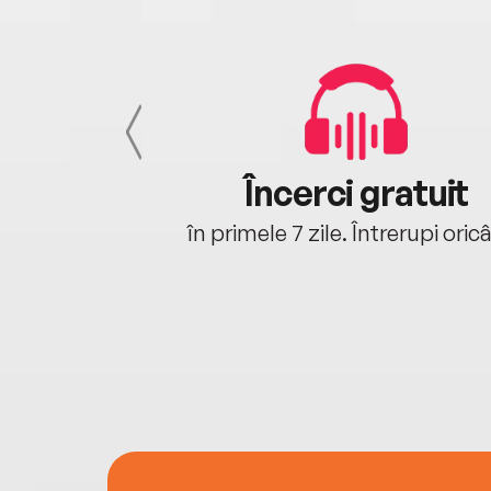
cu tine
Încerci gratuit
oriunde ești.
în primele 7 zile. Întrerupi oric