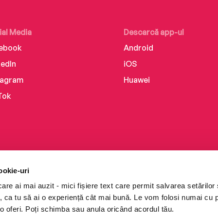
ial Media
Descarcă app-ul
ebook
Android
kedIn
iOS
tagram
Huawei
Tok
ookie-uri
re ai mai auzit - mici fișiere text care permit salvarea setărilor 
te, ca tu să ai o experiență cât mai bună. Le vom folosi numai cu
o oferi. Poți schimba sau anula oricând acordul tău.