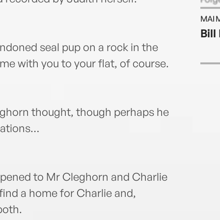
stori
MAI 
story
Bill
Judit
ndoned seal pup on a rock in the
child
and i
ome with you to your flat, of course.
at th
and h
child
leghorn thought, though perhaps he
cations…
appened to Mr Cleghorn and Charlie
 find a home for Charlie and,
both.