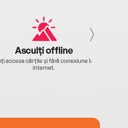
Asculți offline
Aj
ți accesa cărțile și fără conexiune la
Ascultă a
internet.