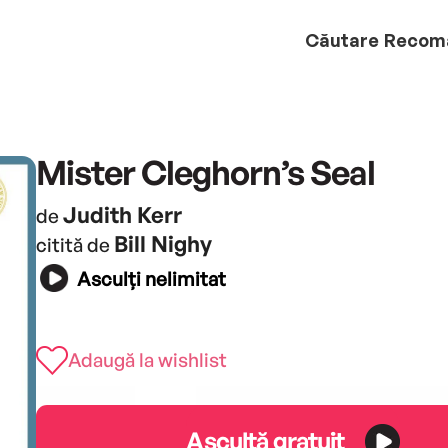
Căutare
Recom
Mister Cleghorn’s Seal
Judith Kerr
de
Bill Nighy
citită de
Asculți nelimitat
Adaugă la wishlist
Ascultă gratuit