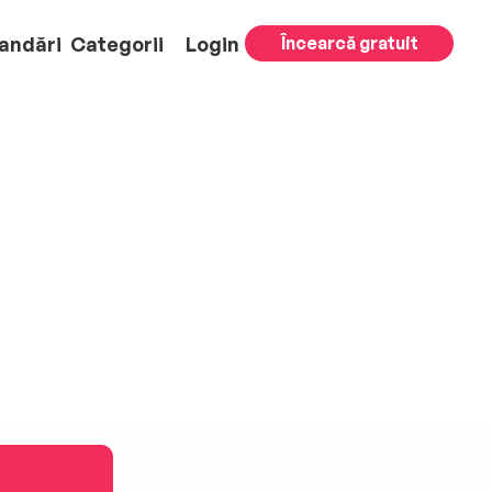
andări
Categorii
Login
Încearcă gratuit