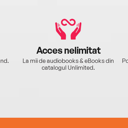
Acces nelimitat
ând.
La mii de audiobooks & eBooks din
Po
catalogul Unlimited.