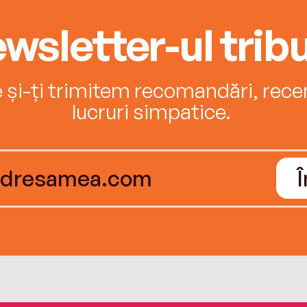
wsletter-ul tribu
e și-ți trimitem recomandări, recenz
lucruri simpatice.