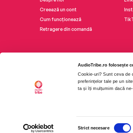
Creează un cont
Ins
Cum funcționează
Tik
Retragere din comandă
AudioTribe.ro folosește c
Cookie-uri? Sunt ceva de ca
preferințelor tale pe un si
ta și îți mulțumim dacă ne-
Platforma de audiobooks ș
Selecția
CTRL+F2
CTRL+F2
©2026 Nemo EPG SRL. Toat
Strict necesare
consimțământului