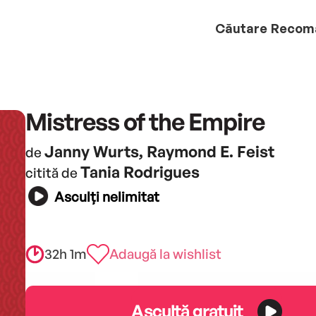
Căutare
Recom
Mistress of the Empire
Janny Wurts, Raymond E. Feist
de
Tania Rodrigues
citită de
Asculți nelimitat
32h 1m
Adaugă la wishlist
Ascultă gratuit