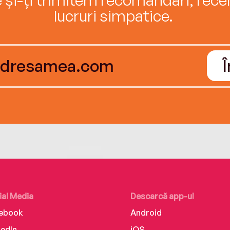
lucruri simpatice.
ial Media
Descarcă app-ul
ebook
Android
kedIn
iOS