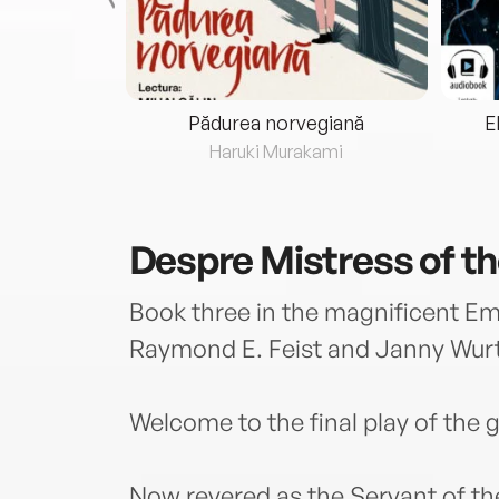
eria...
Pădurea norvegiană
E
ris
Haruki Murakami
Despre
Mistress of t
Book three in the magnificent Emp
Raymond E. Feist and Janny Wurt
Welcome to the final play of the
Now revered as the Servant of th