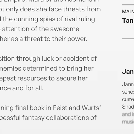
t only does she face threats from
MAI 
the cunning spies of rival ruling
Tan
e attention of the awesome
er as a threat to their power.
ition through luck or accident of
 enemies determined to bring her
Jan
pest resources to secure her
Janny
ce and for all.
serie
curre
Shado
ning final book in Feist and Wurts’
and i
cessful fantasy collaborations of
music