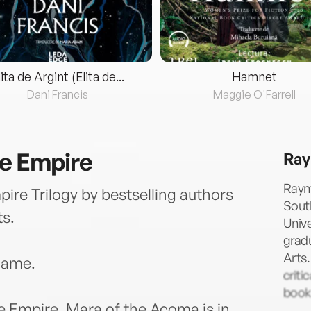
lita de Argint (Elita de...
Hamnet
Dani Francis
Maggie O'Farrell
he Empire
Ray
Raymo
ire Trilogy by bestselling authors
South
s.
Unive
grad
Arts.
 game.
criti
book
e Empire, Mara of the Acoma is in