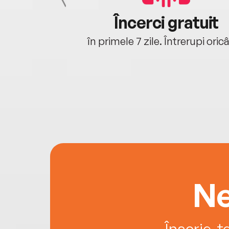
cu tine
Încerci gratuit
oriunde ești.
în primele 7 zile. Întrerupi oric
Ne
Înscrie-t