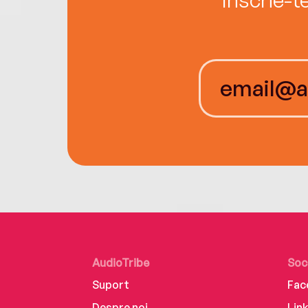
AudioTribe
Soc
Suport
Fac
Despre noi
Lin