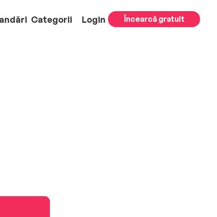
andări
Categorii
Login
Încearcă gratuit