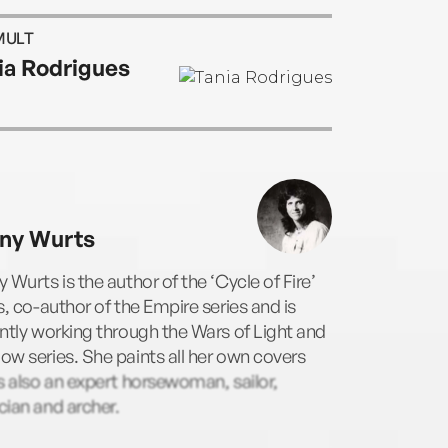
MULT
ia Rodrigues
ny Wurts
 Wurts is the author of the ‘Cycle of Fire’
s, co-author of the Empire series and is
ntly working through the Wars of Light and
w series. She paints all her own covers
s also an expert horsewoman, sailor,
ian and archer.