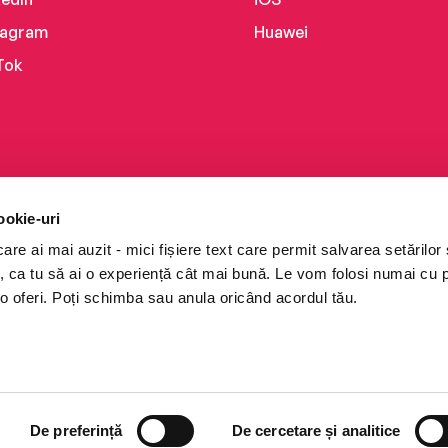
tagram
Huawei
Tok
ookie-uri
re ai mai auzit - mici fișiere text care permit salvarea setărilor 
te, ca tu să ai o experiență cât mai bună. Le vom folosi numai cu
o oferi. Poți schimba sau anula oricând acordul tău.
i books a Cărturești.
e drepturile rezervate.
De preferință
De cercetare și analitice