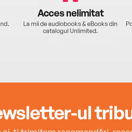
Acces nelimitat
ând.
La mii de audiobooks & eBooks din
Po
catalogul Unlimited.
wsletter-ul tribu
e și-ți trimitem recomandări, recenz