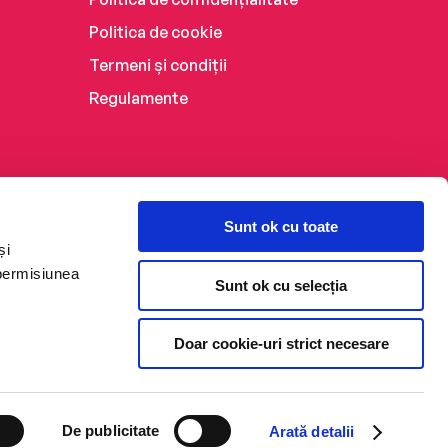
Politica de cookie
Termeni și condiții
Regulamente
Sunt ok cu toate
și
 permisiunea
Sunt ok cu selecția
Doar cookie-uri strict necesare
De publicitate
Arată detalii