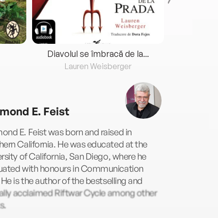
Diavolul se îmbracă de la...
Lauren Weisberger
Fre
mond E. Feist
nd E. Feist was born and raised in
ern California. He was educated at the
rsity of California, San Diego, where he
uated with honours in Communication
 He is the author of the bestselling and
cally acclaimed Riftwar Cycle among other
s.