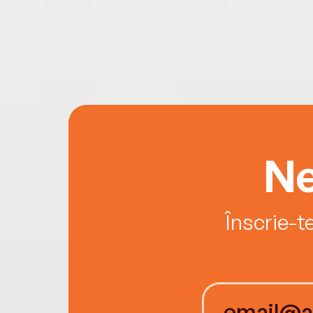
Ne
Înscrie-t