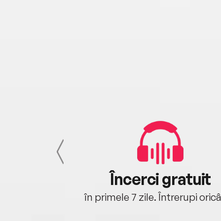
cu tine
Încerci gratuit
oriunde ești.
în primele 7 zile. Întrerupi oric