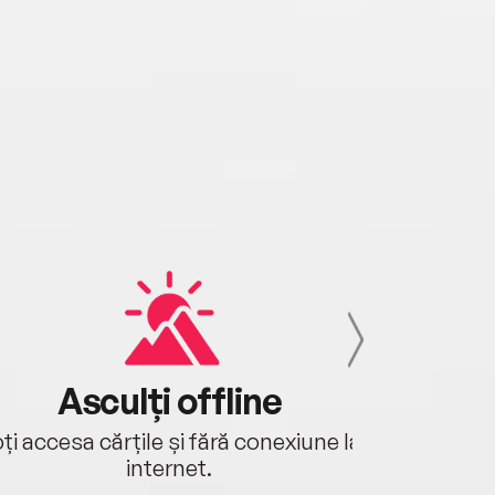
Asculți offline
Aj
ți accesa cărțile și fără conexiune la
Ascultă a
internet.