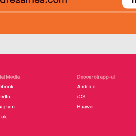
ial Media
Descarcă app-ul
ebook
Android
kedIn
iOS
tagram
Huawei
Tok