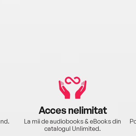
Acces nelimitat
ând.
La mii de audiobooks & eBooks din
Po
catalogul Unlimited.