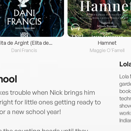
lita de Argint (Elita de...
Hamnet
Dani Francis
Maggie O'Farrell
Lol
hool
Lola 
gard
books
akes trouble when Nick brings him
techn
ight for little ones getting ready to
shove
for a new school year!
works
India
 the counting beads until they