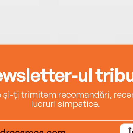
wsletter-ul tribu
e și-ți trimitem recomandări, recenz
lucruri simpatice.