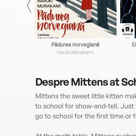
eria...
Pădurea norvegiană
E
ris
Haruki Murakami
Despre
Mittens at Sc
Mittens the sweet little kitten m
to school for show-and-tell. Just r
go to school for the first time or 
At the math table, Mittens pushes