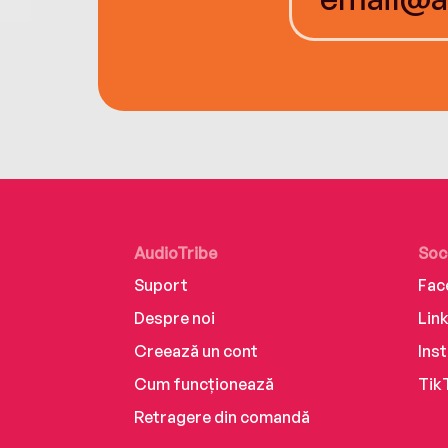
AudioTribe
Soc
Suport
Fac
Despre noi
Lin
Creează un cont
Ins
Cum funcționează
Tik
Retragere din comandă