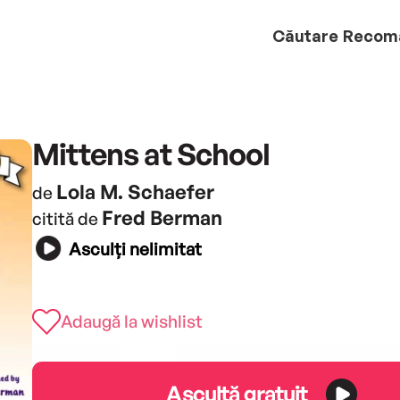
Căutare
Recom
Mittens at School
Lola M. Schaefer
de
Fred Berman
citită de
Asculți nelimitat
Adaugă la wishlist
Ascultă gratuit