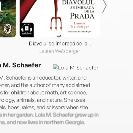
Diavolul se îmbracă de la...
Lauren Weisberger
Fre
a M. Schaefer
M. Schaefer is an educator, writer, and
ener, and the author of many acclaimed
 for children about math, art science,
ology, animals, and nature. She uses
ls, hoes, rakes, and scissors when she
 in her garden. Lola M. Schaefer grew up in
na, and now lives in northern Georgia.