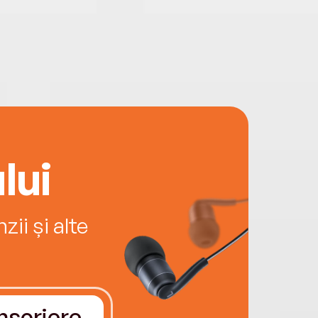
lui
ii și alte
Înscriere