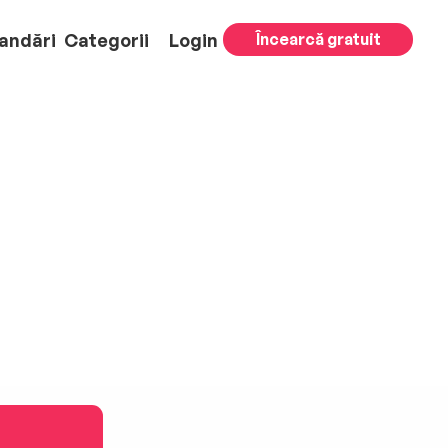
andări
Categorii
Login
Încearcă gratuit