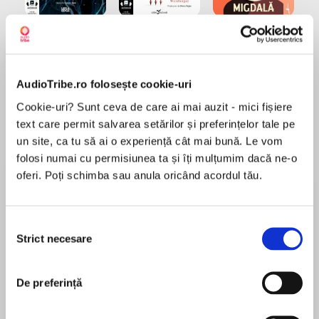
Elita de Argint (Elita
Diavolul se îmbracă de
Migdală
de...
la...
Dani Francis
Lauren Weisberger
Sohn Won-pyung
AudioTribe.ro folosește cookie-uri
Cookie-uri? Sunt ceva de care ai mai auzit - mici fișiere
Despre
carte
text care permit salvarea setărilor și preferințelor tale pe
un site, ca tu să ai o experiență cât mai bună. Le vom
O carte care examinează toate modurile în care
folosi numai cu permisiunea ta și îți mulțumim dacă ne-o
mitul ne sprijină și ne ghidează, dând sens vieții
oferi. Poți schimba sau anula oricând acordul tău.
noastre.
Dragoste și război, știință și religie, Est și Vest,
Selecția
MAI MULT
spațiu interior și spațiu exterior - Campbell
Strict necesare
consimțământului
În acest moment nu există recenzii
arată cum miturile pe care le trăim pot
pentru această carte
reconcilia toate aceste perechi de contrarii și
pot aduce un simț al întregului.
De preferință
Vechile mituri au jucat un rol coeziv în societate,