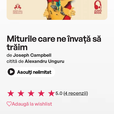
Miturile care ne învață să
trăim
de
Joseph Campbell
citită de
Alexandru Unguru
Asculți nelimitat
5.0
(4 recenzii)
Adaugă la wishlist