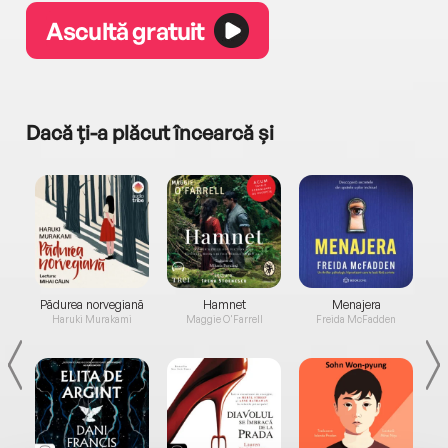
Ascultă gratuit
Dacă ți-a plăcut încearcă și
a...
Pădurea norvegiană
Hamnet
Menajera
I
Haruki Murakami
Maggie O'Farrell
Freida McFadden