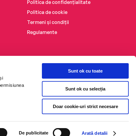
Politica de confidențialitate
Politica de cookie
Termeni și condiții
Regulamente
Sunt ok cu toate
și
 permisiunea
Sunt ok cu selecția
Doar cookie-uri strict necesare
De publicitate
Arată detalii