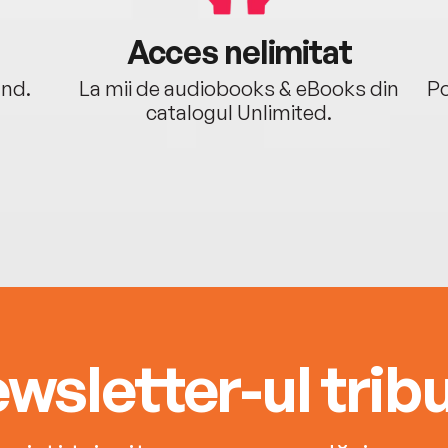
Acces nelimitat
ând.
La mii de audiobooks & eBooks din
Po
catalogul Unlimited.
wsletter-ul tribu