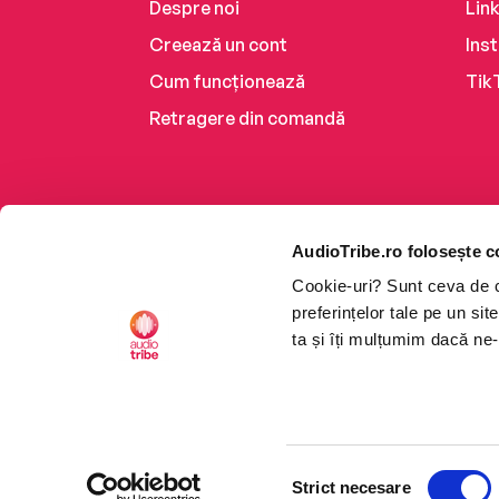
Despre noi
Lin
Creează un cont
Ins
Cum funcționează
Tik
Retragere din comandă
AudioTribe.ro folosește c
Cookie-uri? Sunt ceva de ca
preferințelor tale pe un si
ta și îți mulțumim dacă ne-
Platforma de audiobooks ș
Selecția
CTRL+F2
CTRL+F2
©2026 Nemo EPG SRL. Toat
Strict necesare