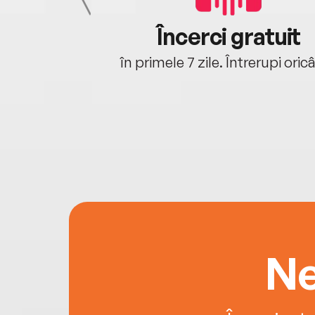
cu tine
Încerci gratuit
oriunde ești.
în primele 7 zile. Întrerupi oric
Ne