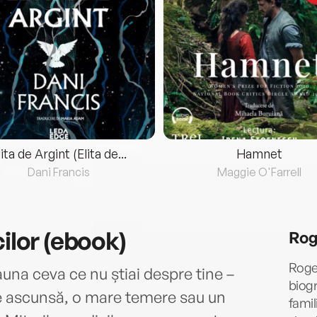
lita de Argint (Elita de...
Hamnet
Dani Francis
Maggie O'Farrell
cilor (ebook)
Rog
Roger
una ceva ce nu știai despre tine –
biogr
te ascunsă, o mare temere sau un
famil