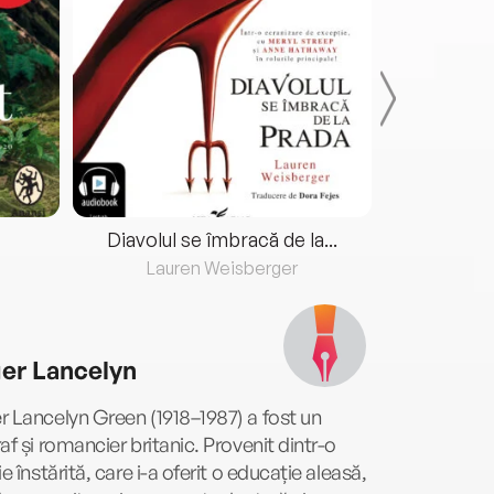
Diavolul se îmbracă de la...
Lauren Weisberger
Fre
er Lancelyn
 Lancelyn Green (1918–1987) a fost un
af și romancier britanic. Provenit dintr-o
ie înstărită, care i-a oferit o educație aleasă,