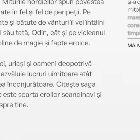
. Miturile nordicilor spun povestea
și-a 
mitol
e în fel și fel de peripeții. Pe
mare 
e și bătute de vânturi îi vei întâlni
conac
l său tată, Odin, cât și pe vicleanul
timpu
bibli
pline de magie și fapte eroice.
MAI 
lui J
încur
ei, uriași și oameni deopotrivă –
activ
Cărți
ezvăluie lucruri uimitoare atât
scrii
mea înconjurătoare. Citește saga
Gaim
e este soarta eroilor scandinavi și
repov
și al
spre tine.
lui R
legen
într-
înțel