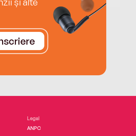
ii și alte
Înscriere
Legal
ANPC