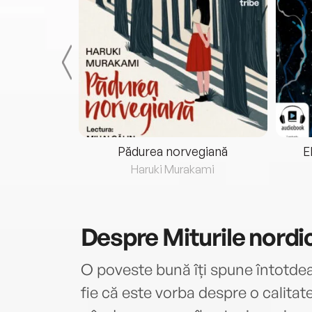
eria...
Pădurea norvegiană
E
ris
Haruki Murakami
Despre
Miturile nordi
O poveste bună îți spune întotdea
fie că este vorba despre o calita