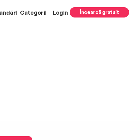
andări
Categorii
Login
Încearcă gratuit