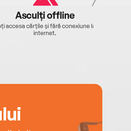
Asculți offline
Aj
ți accesa cărțile și fără conexiune la
Ascultă a
internet.
lui