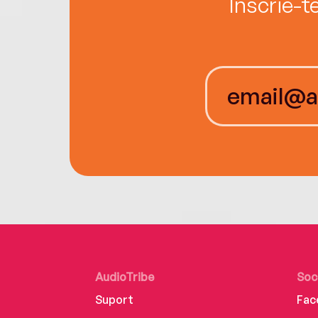
Înscrie-t
AudioTribe
Soc
Suport
Fac