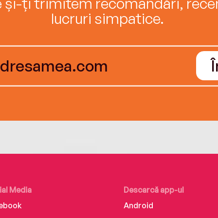
e și-ți trimitem recomandări, recenz
lucruri simpatice.
ial Media
Descarcă app-ul
ebook
Android