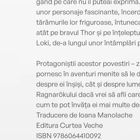
gând pe care nu îl puteai exprima
unor personaje fascinante, încercat
tărâmurile lor friguroase, întunecat
atât pe bravul Thor și pe înțeleptu
Loki, de-a lungul unor întâmplări 
Protagoniștii acestor povestiri – z
pornesc în aventuri menite să le d
despre ei înșiși, cât și despre lu
Ragnarökului dacă vrei să afli car
cum te pot învăța ei mai multe de
Traducere de Ioana Manolache
Editura Curtea Veche
ISBN 9786064410092