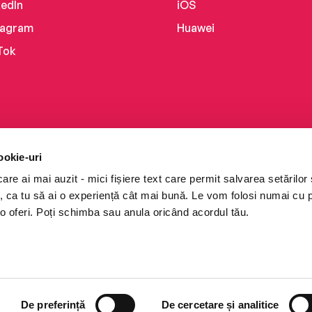
kedIn
iOS
tagram
Huawei
Tok
ookie-uri
re ai mai auzit - mici fișiere text care permit salvarea setărilor 
te, ca tu să ai o experiență cât mai bună. Le vom folosi numai cu
o oferi. Poți schimba sau anula oricând acordul tău.
i books a Cărturești.
e drepturile rezervate.
De preferință
De cercetare și analitice