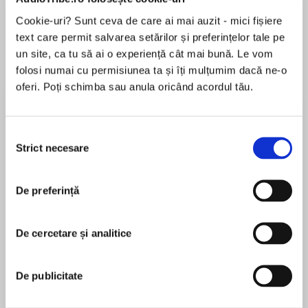
de...
la...
Dani Francis
Lauren Weisberger
Sohn Won-pyung
Cookie-uri? Sunt ceva de care ai mai auzit - mici fișiere
text care permit salvarea setărilor și preferințelor tale pe
un site, ca tu să ai o experiență cât mai bună. Le vom
folosi numai cu permisiunea ta și îți mulțumim dacă ne-o
Despre
carte
oferi. Poți schimba sau anula oricând acordul tău.
Molly Moon has spent her entire life in a
miserable orphanage run by the hairy,
Selecția
snaggletoothed Miss Adderson. But when she
Strict necesare
consimțământului
finds a mysterious book, Molly discovers an
extraordinary talent -- she can hypnotize
MAI MULT
anyone! Accompanied by Petula the pug, Molly
De preferință
În acest moment nu există recenzii
hypnotizes her way to New York and Broadway
pentru această carte
stardom. But hot on her trail is the sinister
De cercetare și analitice
professor, who is determined to use Molly to
Georgia Byng
stage the crime of the century…
De publicitate