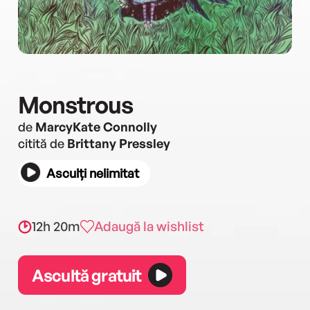
Monstrous
de
MarcyKate Connolly
citită de
Brittany Pressley
Asculți nelimitat
12h 20m
Adaugă la wishlist
Ascultă gratuit