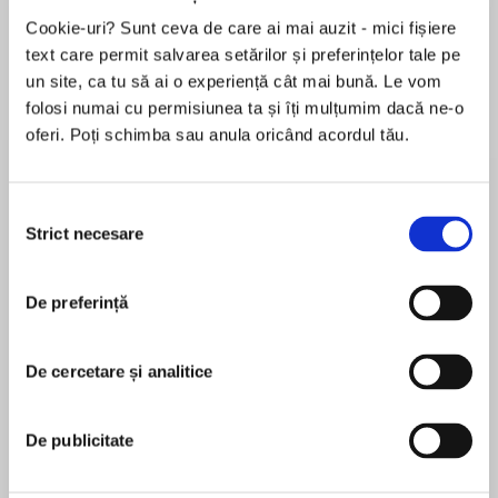
Cookie-uri? Sunt ceva de care ai mai auzit - mici fișiere
text care permit salvarea setărilor și preferințelor tale pe
un site, ca tu să ai o experiență cât mai bună. Le vom
Despre
carte
folosi numai cu permisiunea ta și îți mulțumim dacă ne-o
Reminiscent of Frankenstein and tales by the
oferi. Poți schimba sau anula oricând acordul tău.
Brothers Grimm, this debut novel stands out as
a compelling, original story that has the feel of a
Selecția
classic.
Strict necesare
consimțământului
MAI MULT
The city of Bryre suffers under the magic of an
În acest moment nu există recenzii
evil wizard. Because of his curse, girls sicken
De preferință
pentru această carte
and disappear without a trace, and all live in
fear. No one is allowed outside after dark. Night
MarcyKate Connolly
De cercetare și analitice
is when Kymera comes to the city, with a cloak
disguising her wings, the bolts in her neck, and
her spiky tail. Her mission is to rescue the girls
MarcyKate Connolly is a writer and arts
De publicitate
of Bryre. Despite Kym's caution in going
administrator living in New England with her
secretively, a boy named Ren sees and