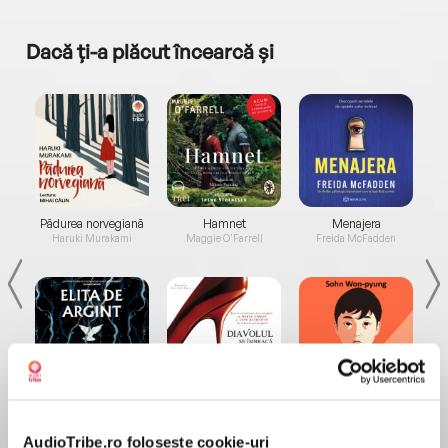
Dacă ți-a plăcut încearcă și
a...
Pădurea norvegiană
Hamnet
Menajera
I
Haruki Murakami
Maggie O'Farrell
Freida McFadden
Elita de Argint (Elita
Diavolul se îmbracă de
Migdală
de...
la...
Dani Francis
Lauren Weisberger
Sohn Won-pyung
AudioTribe.ro folosește cookie-uri