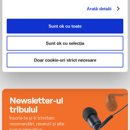
husband and pugs. She's a coffee addict and
befriends her . . . but what he knows will change
voracious reader. This is her first novel.
Arată detalii
her world forever.
MAI MULT
Brittany Pressley
Sunt ok cu toate
Sunt ok cu selecția
Doar cookie-uri strict necesare
Newsletter-ul
tribului
Înscrie-te și-ți trimitem
recomandări, recenzii și alte
lucruri simpatice.