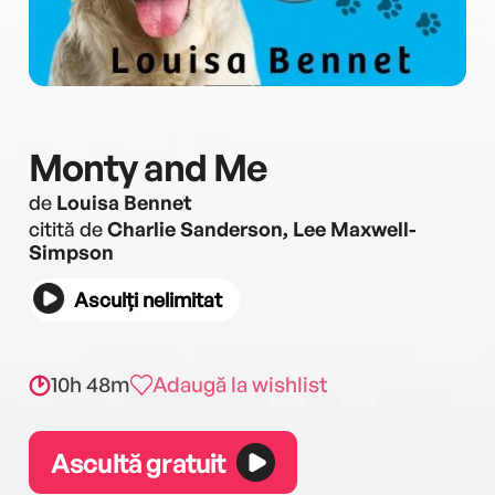
Monty and Me
de
Louisa Bennet
citită de
Charlie Sanderson, Lee Maxwell-
Simpson
Asculți nelimitat
10h 48m
Adaugă la wishlist
Ascultă gratuit