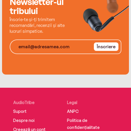
Newsletter-ul
tribului
Înscrie-te și-ți trimitem
recomandări, recenzii și alte
lucruri simpatice.
Înscriere
AudioTribe
Legal
Suport
ANPC
Despre noi
Politica de
confidențialitate
Creează un cont