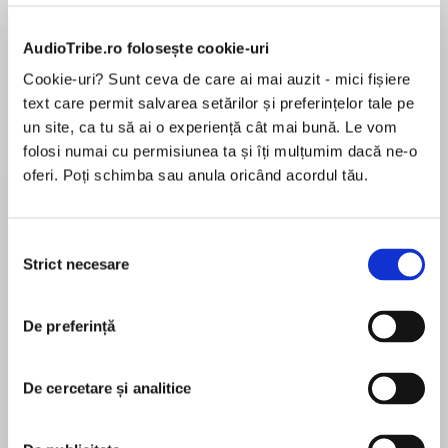
AudioTribe.ro folosește cookie-uri
Cookie-uri? Sunt ceva de care ai mai auzit - mici fișiere
text care permit salvarea setărilor și preferințelor tale pe
Despre
carte
un site, ca tu să ai o experiență cât mai bună. Le vom
The perfect book for fans of Alfie the Doorstep
folosi numai cu permisiunea ta și îți mulțumim dacă ne-o
Cat and Molly the Pet Detective Dog. This four-
oferi. Poți schimba sau anula oricând acordul tău.
legged friend has a crime to solve…
Selecția
MAI MULT
Strict necesare
consimțământului
În acest moment nu există recenzii
If you think dogs can’t understand us… think
pentru această carte
again!
De preferință
Louisa Bennet
De cercetare și analitice
Louisa divides her time between writing mysteries
Monty is a perfectly rational animal (apart from
and thrillers, and running crime fiction courses. A
his obsession with cheese). So when his
teacher at the Australian Writers’ Centre, she also