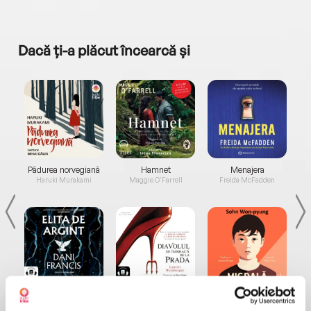
Dacă ți-a plăcut încearcă și
a...
Pădurea norvegiană
Hamnet
Menajera
I
Haruki Murakami
Maggie O'Farrell
Freida McFadden
Elita de Argint (Elita
Diavolul se îmbracă de
Migdală
de...
la...
Dani Francis
Lauren Weisberger
Sohn Won-pyung