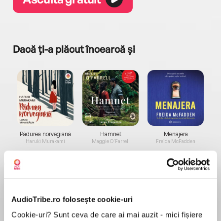
Dacă ți-a plăcut încearcă și
a...
Pădurea norvegiană
Hamnet
Menajera
I
Haruki Murakami
Maggie O'Farrell
Freida McFadden
AudioTribe.ro folosește cookie-uri
Cookie-uri? Sunt ceva de care ai mai auzit - mici fișiere