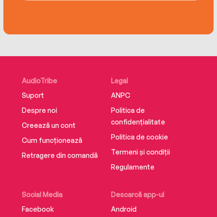
with topics as pressing and diverse as the
beauty of musicals, affordable housing, Daft
Punk, and why the Internet is like a drunken
toddler?
Covering everything from Hillary Clinton to UTIs,
Caitlin’s manifesto is an engaging and
AudioTribe
Legal
mischievous rallying call for our times.
Suport
ANPC
Despre noi
Politica de
confidențialitate
Creează un cont
Politica de cookie
Cum funcționează
Termeni și condiții
Retragere din comandă
Regulamente
Social Media
Descarcă app-ul
Facebook
Android