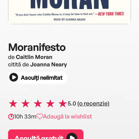
Moranifesto
de
Caitlin Moran
citită de
Joanna Neary
Asculți nelimitat
5.0
(o recenzie)
10h 33m
Adaugă la wishlist
Ascultă gratuit