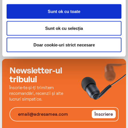
screen and stage, Sir Michael Hordern.
Sunt ok cu toate
Sunt ok cu selecția
Doar cookie-uri strict necesare
Newsletter-ul
tribului
Înscrie-te și-ți trimitem
recomandări, recenzii și alte
lucruri simpatice.
Înscriere