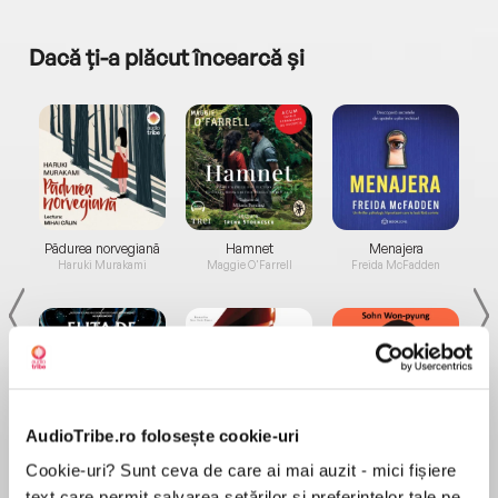
Dacă ți-a plăcut încearcă și
a...
Pădurea norvegiană
Hamnet
Menajera
I
Haruki Murakami
Maggie O'Farrell
Freida McFadden
AudioTribe.ro folosește cookie-uri
Elita de Argint (Elita
Diavolul se îmbracă de
Migdală
de...
la...
Cookie-uri? Sunt ceva de care ai mai auzit - mici fișiere
Dani Francis
Lauren Weisberger
Sohn Won-pyung
text care permit salvarea setărilor și preferințelor tale pe