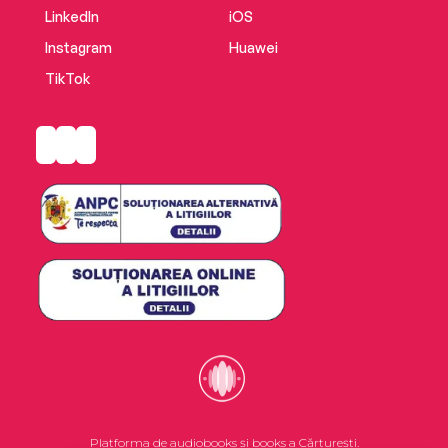
LinkedIn
iOS
Instagram
Huawei
TikTok
Platforma de audiobooks și books a Cărturești.