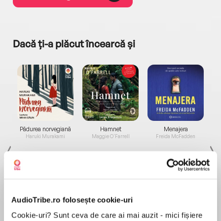
Dacă ți-a plăcut încearcă și
a...
Pădurea norvegiană
Hamnet
Menajera
I
Haruki Murakami
Maggie O'Farrell
Freida McFadden
AudioTribe.ro folosește cookie-uri
Cookie-uri? Sunt ceva de care ai mai auzit - mici fișiere
Elita de Argint (Elita
Diavolul se îmbracă de
Migdală