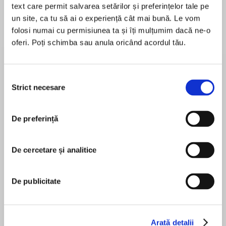
de...
la...
text care permit salvarea setărilor și preferințelor tale pe
Dani Francis
Lauren Weisberger
Sohn Won-pyung
un site, ca tu să ai o experiență cât mai bună. Le vom
folosi numai cu permisiunea ta și îți mulțumim dacă ne-o
oferi. Poți schimba sau anula oricând acordul tău.
Despre
carte
Selecția
Inspiration for the Netflix Limited Series, Tales
Strict necesare
consimțământului
of the City
The second novel in the beloved Tales of the
De preferință
City series, Armistead Maupin’s best-selling
MAI MULT
San Francisco saga.
De cercetare și analitice
În acest moment nu există recenzii
pentru această carte
The tenants of 28 Barbary Lane have fled their
cozy nest for adventures far afield. Mary Ann
De publicitate
Armistead Maupin
Singleton finds love at sea with a forgetful
stranger, Mona Ramsey discovers her
Armistead Maupin is the author of the Tales of the
doppelgänger in a desert whorehouse, and
City series, which includes Tales of the City, More
Arată detalii