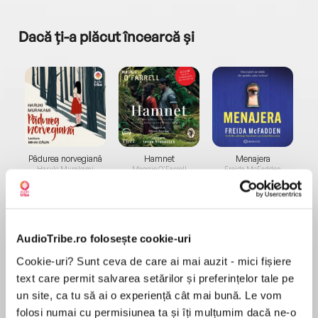
Dacă ți-a plăcut încearcă și
a...
Pădurea norvegiană
Hamnet
Menajera
I
Haruki Murakami
Maggie O'Farrell
Freida McFadden
AudioTribe.ro folosește cookie-uri
Cookie-uri? Sunt ceva de care ai mai auzit - mici fișiere
text care permit salvarea setărilor și preferințelor tale pe
Elita de Argint (Elita
Diavolul se îmbracă de
Migdală
un site, ca tu să ai o experiență cât mai bună. Le vom
de...
la...
Dani Francis
Lauren Weisberger
Sohn Won-pyung
folosi numai cu permisiunea ta și îți mulțumim dacă ne-o