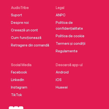
memoir/manifesto will have readers laughing
AudioTribe
Legal
out loud, blinking back tears, and redefining
Suport
ANPC
their views on feminism and the patriarchy.More
Than a Womanis a brutally honest, scathingly
Despre noi
Politica de
funny, and absolutely necessary take on the life
confidențialitate
Creează un cont
of the modern woman—and one that only Caitlin
Politica de cookie
Cum funcționează
Moran can provide.
Termeni și condiții
Retragere din comandă
Regulamente
Social Media
Descarcă app-ul
Facebook
Android
LinkedIn
iOS
Instagram
Huawei
TikTok