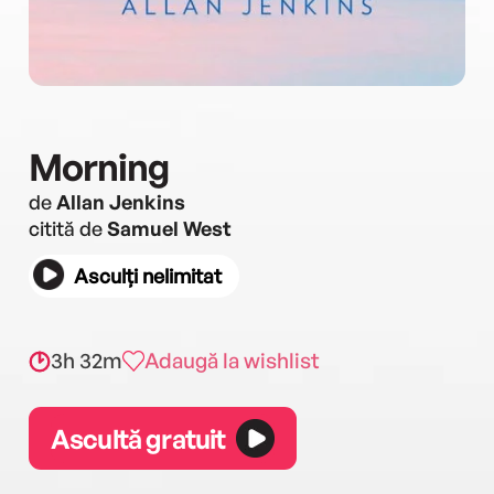
Morning
de
Allan Jenkins
citită de
Samuel West
Asculți nelimitat
3h 32m
Adaugă la wishlist
Ascultă gratuit