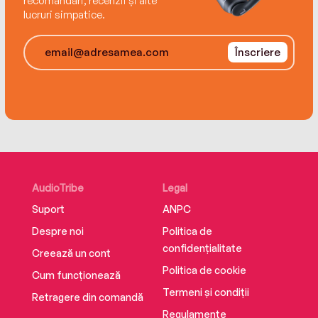
recomandări, recenzii și alte
lucruri simpatice.
Înscriere
AudioTribe
Legal
Suport
ANPC
Despre noi
Politica de
confidențialitate
Creează un cont
Politica de cookie
Cum funcționează
Termeni și condiții
Retragere din comandă
Regulamente