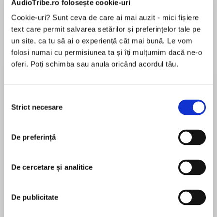
AudioTribe.ro folosește cookie-uri
Cookie-uri? Sunt ceva de care ai mai auzit - mici fișiere
text care permit salvarea setărilor și preferințelor tale pe
Despre
carte
un site, ca tu să ai o experiență cât mai bună. Le vom
folosi numai cu permisiunea ta și îți mulțumim dacă ne-o
‘This is my manifesto for morning.
oferi. Poți schimba sau anula oricând acordul tău.
There is an energy in the earlier hours, an
awareness I enjoy. In today’s world we tend to
Selecția
wake as late as we can, timed to when we have
Strict necesare
consimțământului
MAI MULT
to work. But we don’t need to chase the day.’
În acest moment nu există recenzii
De preferință
pentru această carte
In Morning, Allan Jenkins shows how getting up
earlier even once a week or month can free us to
be more imaginative, to maybe read, to walk, to
De cercetare și analitice
write. He talks to other early risers such as
Allan Jenkins
Jamie Oliver and Samuel West, to poets and
De publicitate
painters. We hear from a neuroscientist about
Allan Jenkins is the award-winning editor of
sleep, a philosopher about dawn, a fisherman
Observer Food Monthly. He was previously editor