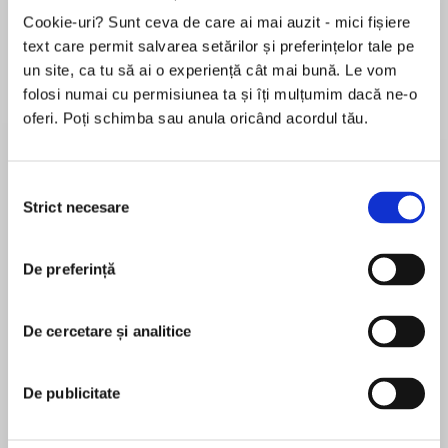
Elita de Argint (Elita
Diavolul se îmbracă de
Migdală
Cookie-uri? Sunt ceva de care ai mai auzit - mici fișiere
de...
la...
Dani Francis
Lauren Weisberger
Sohn Won-pyung
text care permit salvarea setărilor și preferințelor tale pe
un site, ca tu să ai o experiență cât mai bună. Le vom
folosi numai cu permisiunea ta și îți mulțumim dacă ne-o
oferi. Poți schimba sau anula oricând acordul tău.
Despre
carte
„Scrisă în anii 1949-1950, când se vorbea adesea
Selecția
despre posibilitatea începerii celui de-Al Treilea
Strict necesare
consimțământului
Război Mondial, și publicată la Londra la
sfârșitul anului 1986, când debutaseră politicile
De preferință
de perestroika și glasnost ale lui Mihail
MAI MULT
Gorbaciov, cartea lui Ion Rațiu intitulată
În acest moment nu există recenzii
Moscova provoacă lumea a lansat, încă de
De cercetare și analitice
pentru această carte
atunci, un avertisment clar pentru Occident:
ambițiile imperiale ale Rusiei nu vor înceta
De publicitate
niciodată. Rațiu a fost un politician vizionar, așa
cum acest volum dovedește cu prisosință.”
Ion Rațiu
ARMAND GOȘU