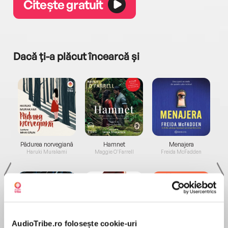
Citește gratuit
Dacă ți-a plăcut încearcă și
a...
Pădurea norvegiană
Hamnet
Menajera
I
Haruki Murakami
Maggie O'Farrell
Freida McFadden
AudioTribe.ro folosește cookie-uri