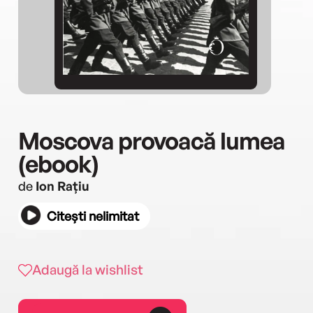
Moscova provoacă lumea
(ebook)
de
Ion Rațiu
Citești nelimitat
Adaugă la wishlist