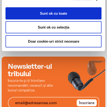
catastrophe?
Steve Cole
Sunt ok cu toate
Sunt ok cu selecția
Doar cookie-uri strict necesare
Newsletter-ul
tribului
Înscrie-te și-ți trimitem
recomandări, recenzii și alte
lucruri simpatice.
Înscriere