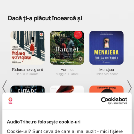
Dacă ți-a plăcut încearcă și
a...
Pădurea norvegiană
Hamnet
Menajera
I
Haruki Murakami
Maggie O'Farrell
Freida McFadden
AudioTribe.ro folosește cookie-uri
Elita de Argint (Elita
Diavolul se îmbracă de
Migdală
de...
la...
Dani Francis
Lauren Weisberger
Sohn Won-pyung
Cookie-uri? Sunt ceva de care ai mai auzit - mici fișiere