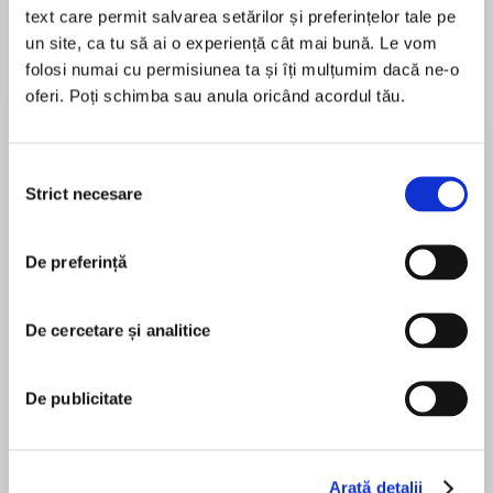
text care permit salvarea setărilor și preferințelor tale pe
un site, ca tu să ai o experiență cât mai bună. Le vom
folosi numai cu permisiunea ta și îți mulțumim dacă ne-o
oferi. Poți schimba sau anula oricând acordul tău.
Despre
carte
A brand new young fiction series by TV
broadcaster and intrepid explorer Ben Fogle,
Selecția
Strict necesare
inspired by his real-life animal experiences…
consimțământului
Co-written with best-selling children’s author
De preferință
MAI MULT
Steve Cole.
În acest moment nu există recenzii
pentru această carte
When Mr Dog meets a reckless young wildcat
De cercetare și analitice
called Angus in the woods he soon makes an
important discovery – a whole group of exotic
De publicitate
animals are being held in captivity.
Ben Fogle
Mr Dog wants to help them – but will Angus
charge in and turn a rescue into a kitten
Arată detalii