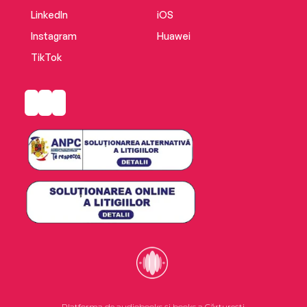
LinkedIn
iOS
Instagram
Huawei
TikTok
Platforma de audiobooks și books a Cărturești.