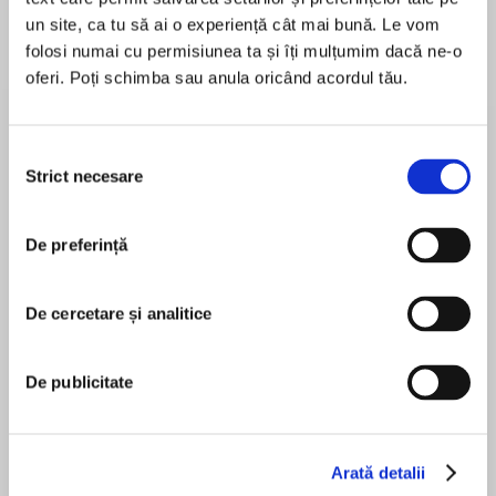
un site, ca tu să ai o experiență cât mai bună. Le vom
folosi numai cu permisiunea ta și îți mulțumim dacă ne-o
Despre
carte
oferi. Poți schimba sau anula oricând acordul tău.
A brand new young fiction series by TV
broadcaster and intrepid explorer Ben Fogle,
Selecția
inspired by his real-life animal experiences…
Strict necesare
consimțământului
Co-written with best-selling children’s author
MAI MULT
Steve Cole.
De preferință
În acest moment nu există recenzii
pentru această carte
You can always count on Mr Dog to help an
De cercetare și analitice
animal in trouble…
Mr Dog is spending some time out at sea, riding
De publicitate
Ben Fogle
the waves with the fishermen. But when a local
seal goes missing, he has to spring into action –
fast… Anchors aweigh!
Arată detalii
Steve Cole