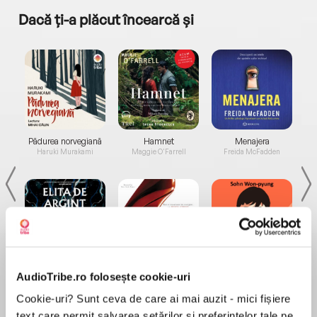
Dacă ți-a plăcut încearcă și
a...
Pădurea norvegiană
Hamnet
Menajera
I
Haruki Murakami
Maggie O'Farrell
Freida McFadden
Elita de Argint (Elita
Diavolul se îmbracă de
Migdală
AudioTribe.ro folosește cookie-uri
de...
la...
Dani Francis
Lauren Weisberger
Sohn Won-pyung
Cookie-uri? Sunt ceva de care ai mai auzit - mici fișiere
text care permit salvarea setărilor și preferințelor tale pe