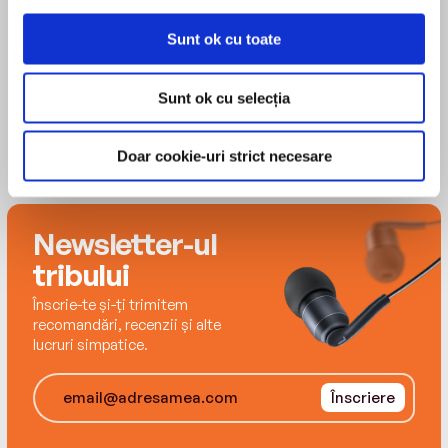
Sunt ok cu toate
Sunt ok cu selecția
Doar cookie-uri strict necesare
Newsletter-ul
tribului
Înscrie-te și-ți trimitem
recomandări, recenzii și alte
lucruri simpatice.
Înscriere