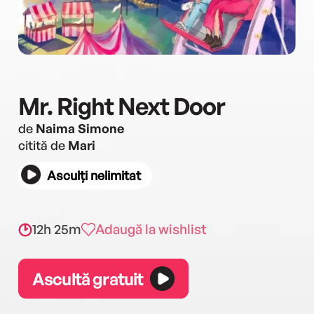
Mr. Right Next Door
de
Naima Simone
citită de
Mari
Asculți nelimitat
12h 25m
Adaugă la wishlist
Ascultă gratuit