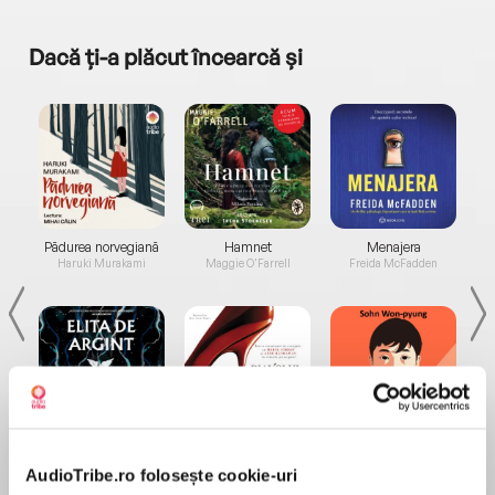
Dacă ți-a plăcut încearcă și
a...
Pădurea norvegiană
Hamnet
Menajera
I
Haruki Murakami
Maggie O'Farrell
Freida McFadden
Elita de Argint (Elita
Diavolul se îmbracă de
Migdală
de...
la...
Dani Francis
Lauren Weisberger
Sohn Won-pyung
AudioTribe.ro folosește cookie-uri