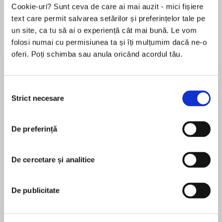
Cookie-uri? Sunt ceva de care ai mai auzit - mici fișiere
text care permit salvarea setărilor și preferințelor tale pe
un site, ca tu să ai o experiență cât mai bună. Le vom
Despre
carte
folosi numai cu permisiunea ta și îți mulțumim dacă ne-o
oferi. Poți schimba sau anula oricând acordul tău.
Return to Rose Bend in a brand new romance
from Naima Simone and Mills & Boon
Selecția
Strict necesare
consimțământului
‘Passion, heat and deep emotion – Naima
MAI MULT
Simone is a gem!’ Maisey Yates, New York
De preferință
În acest moment nu există recenzii
Times bestselling author
pentru această carte
De cercetare și analitice
Naima Simone
Jenna Landon has spent her life aiming for
perfection — and missing. The pressure and
USA TODAYbestselling author Naima Simone
De publicitate
disappointment has been hard to deal with and
writes romance with heart, humor and heat. Her
she took it out on anyone in town, sealing her
books have been featured in The Washington Post
reputation as ‘mean girl’. Now she is ready to