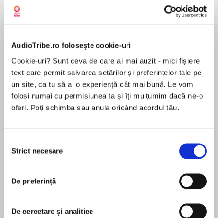
AudioTribe.ro folosește cookie-uri
Elita de Argint (Elita
Diavolul se îmbracă de
Migdală
de...
la...
Dani Francis
Lauren Weisberger
Sohn Won-pyung
Cookie-uri? Sunt ceva de care ai mai auzit - mici fișiere
text care permit salvarea setărilor și preferințelor tale pe
un site, ca tu să ai o experiență cât mai bună. Le vom
folosi numai cu permisiunea ta și îți mulțumim dacă ne-o
oferi. Poți schimba sau anula oricând acordul tău.
Despre
carte
MAI MULT
Selecția
În acest moment nu există recenzii
Strict necesare
consimțământului
pentru această carte
De preferință
De cercetare și analitice