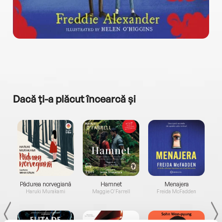
Dacă ți-a plăcut încearcă și
a...
Pădurea norvegiană
Hamnet
Menajera
I
Haruki Murakami
Maggie O'Farrell
Freida McFadden