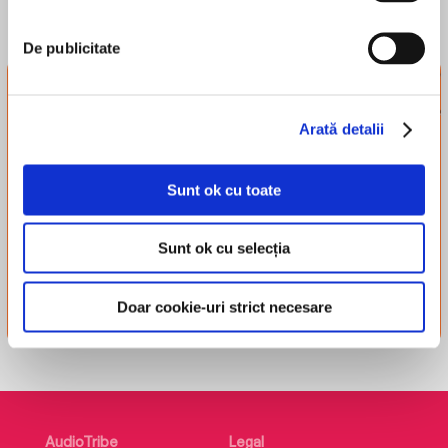
De publicitate
Newsletter-ul
tribului
Arată detalii
Înscrie-te și-ți trimitem
recomandări, recenzii și alte
Sunt ok cu toate
lucruri simpatice.
Sunt ok cu selecția
Înscriere
Doar cookie-uri strict necesare
AudioTribe
Legal