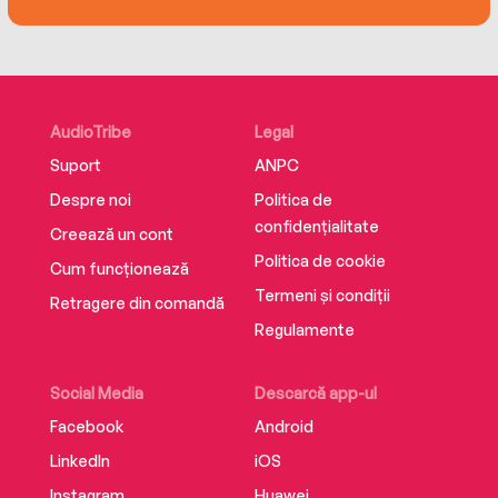
paranoid journey, one
that starts within the pages of a book but may
very well uncover both a killer and the long-
buried secrets of Mrs. March’s past.
AudioTribe
Legal
A razor-sharp exploration of the fragility of
Suport
ANPC
identity and the smothering weight of
Despre noi
Politica de
expectations, Mrs. March heralds the arrival of
confidențialitate
a wicked and wonderful new voice.
Creează un cont
Politica de cookie
Cum funcționează
Termeni și condiții
Retragere din comandă
Regulamente
Social Media
Descarcă app-ul
Facebook
Android
LinkedIn
iOS
Instagram
Huawei