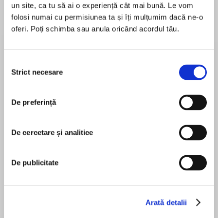
un site, ca tu să ai o experiență cât mai bună. Le vom
folosi numai cu permisiunea ta și îți mulțumim dacă ne-o
oferi. Poți schimba sau anula oricând acordul tău.
Despre
carte
‘Nastily good fun’ Metro
Selecția
Strict necesare
consimțământului
SET TO BECOME A MAJOR MOTION PICTURE
STARRING ELIZABETH MOSS
De preferință
MAI MULT
Shirley Jackson meets Ottessa Moshfegh
În acest moment nu există recenzii
meets My Sister the Serial Killer in a brilliantly
De cercetare și analitice
pentru această carte
unsettling and darkly funny debut novel full of
suspense and paranoia
Virginia Feito
De publicitate
George March’s latest novel is a smash hit.
None could be prouder than Mrs. March, his
dutiful wife, who revels in his accolades and
Elisabeth Rogers
Arată detalii
relishes the lifestyle and status his success