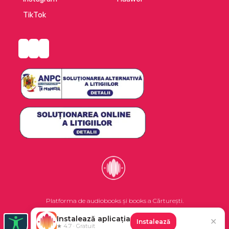
TikTok
Platforma de audiobooks și books a Cărturești.
Instalează aplicația
✕
Instalează
©2026 Nemo EPG SRL. Toate drepturile rezervate.
★ 4.7 · Gratuit