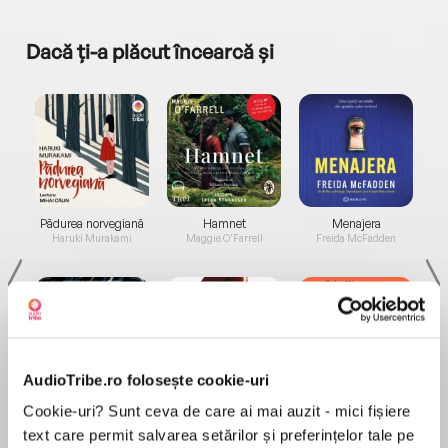
Dacă ți-a plăcut încearcă și
a...
Pădurea norvegiană
Hamnet
Menajera
I
Haruki Murakami
Maggie O'Farrell
Freida McFadden
AudioTribe.ro folosește cookie-uri
Elita de Argint (Elita
Diavolul se îmbracă de
Migdală
Cookie-uri? Sunt ceva de care ai mai auzit - mici fișiere
de...
la...
Dani Francis
Lauren Weisberger
Sohn Won-pyung
text care permit salvarea setărilor și preferințelor tale pe