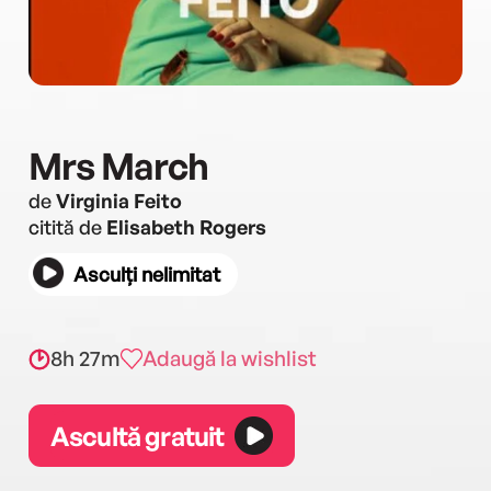
Mrs March
de
Virginia Feito
citită de
Elisabeth Rogers
Asculți nelimitat
8h 27m
Adaugă la wishlist
Ascultă gratuit