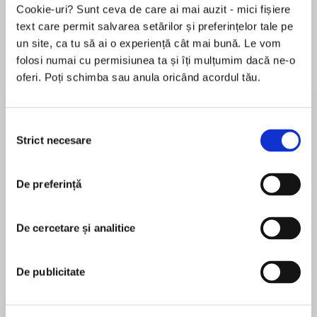
Cookie-uri? Sunt ceva de care ai mai auzit - mici fișiere
text care permit salvarea setărilor și preferințelor tale pe
un site, ca tu să ai o experiență cât mai bună. Le vom
Despre
carte
folosi numai cu permisiunea ta și îți mulțumim dacă ne-o
oferi. Poți schimba sau anula oricând acordul tău.
An Observer Best Debut of the Year
Selecția
Strict necesare
consimțământului
MAI MULT
A Granta Best Young British Novelist
De preferință
În acest moment nu există recenzii
pentru această carte
De cercetare și analitice
K Patrick
‘I loved this book’ JULIA ARMFIELD
K Patrick is a writer based in Scotland. In 2023,
De publicitate
they were named an Observer Best Debut
‘Exhilarating’ MONICA HEISEY
Novelist and were selected as one of Granta’s