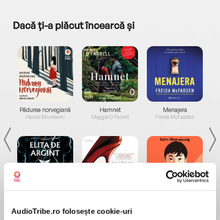
Dacă ți-a plăcut încearcă și
a...
Pădurea norvegiană
Hamnet
Menajera
I
Haruki Murakami
Maggie O'Farrell
Freida McFadden
Elita de Argint (Elita
Diavolul se îmbracă de
Migdală
de...
la...
Dani Francis
Lauren Weisberger
Sohn Won-pyung
AudioTribe.ro folosește cookie-uri