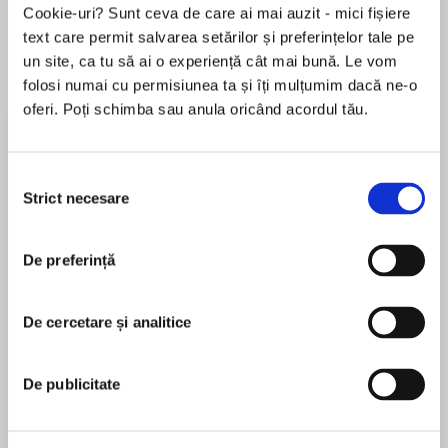
Cookie-uri? Sunt ceva de care ai mai auzit - mici fișiere
text care permit salvarea setărilor și preferințelor tale pe
un site, ca tu să ai o experiență cât mai bună. Le vom
Despre
carte
folosi numai cu permisiunea ta și îți mulțumim dacă ne-o
oferi. Poți schimba sau anula oricând acordul tău.
Casey’s Unit is, as ever, full of troubled,
disaffected pupils, and new arrival Leo is
something of a conundrum.
Selecția
Strict necesare
consimțământului
MAI MULT
Thirteen year old Leo isn’t a bad lad – in fact,
De preferință
În acest moment nu există recenzii
he’s generally polite and helpful, but he’s in
pentru această carte
danger of permanent exclusion for repeatedly
absconding and unauthorised absences.
De cercetare și analitice
Casey Watson
Despite letters being sent home regularly, his
mother never turns up for any appointments,
Casey Watson, who writes under a pseudonym, is
De publicitate
and when the school calls home she always
a specialist foster carer. She and her husband,
seems to have an excuse.
Mike, look after children who are particularly