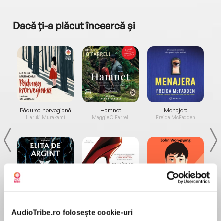
Dacă ți-a plăcut încearcă și
a...
Pădurea norvegiană
Hamnet
Menajera
I
Haruki Murakami
Maggie O'Farrell
Freida McFadden
Elita de Argint (Elita
Diavolul se îmbracă de
Migdală
de...
la...
Dani Francis
Lauren Weisberger
Sohn Won-pyung
AudioTribe.ro folosește cookie-uri