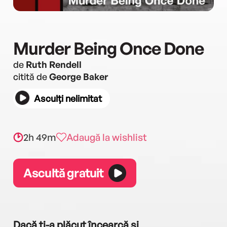
Murder Being Once Done
de
Ruth Rendell
citită de
George Baker
Asculți nelimitat
2h 49m
Adaugă la wishlist
Ascultă gratuit
Dacă ți-a plăcut încearcă și