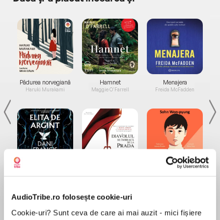
a...
Pădurea norvegiană
Hamnet
Menajera
I
Haruki Murakami
Maggie O'Farrell
Freida McFadden
Elita de Argint (Elita
Diavolul se îmbracă de
Migdală
de...
la...
Dani Francis
Lauren Weisberger
Sohn Won-pyung
AudioTribe.ro folosește cookie-uri
Cookie-uri? Sunt ceva de care ai mai auzit - mici fișiere