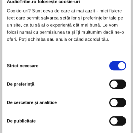
AudioTribe.ro folosește cookie-uri
Cookie-uri? Sunt ceva de care ai mai auzit - mici fișiere
text care permit salvarea setărilor și preferințelor tale pe
Despre
carte
un site, ca tu să ai o experiență cât mai bună. Le vom
folosi numai cu permisiunea ta și îți mulțumim dacă ne-o
Could his unsolved murder case
oferi. Poți schimba sau anula oricând acordul tău.
reveal all of her family’s past secrets?
Selecția
When James Colt decides to solve his late
Strict necesare
consimțământului
MAI MULT
father’s final murder case, he has no idea of the
În acest moment nu există recenzii
danger he’s unleashing. And Lorelei Wilkins
De preferință
pentru această carte
can’t believe that her high school crush is
implicating her stepmother! Now James and
Lorelei are embroiled in unraveling a cover-up
De cercetare și analitice
involving some of Lonesome, Montana’s finest
B.J. Daniels
citizens…including a killer determined to keep
De publicitate
the truth hidden.
New York Times and USA Today bestselling
author B.J. Daniels lives in Montana with her