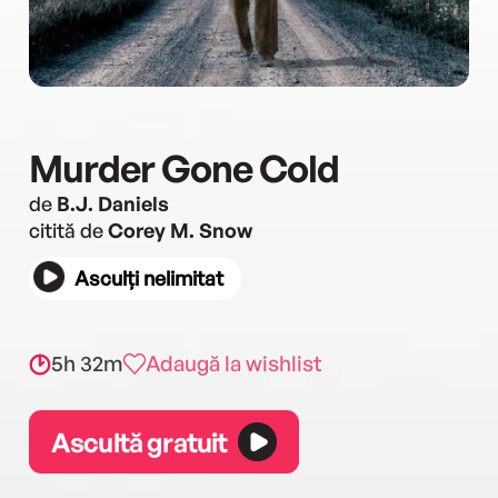
Murder Gone Cold
de
B.J. Daniels
citită de
Corey M. Snow
Asculți nelimitat
5h 32m
Adaugă la wishlist
Ascultă gratuit