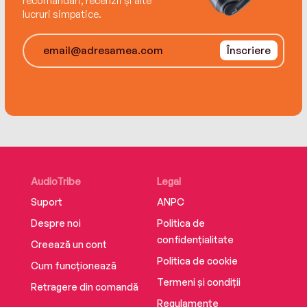
recomandări, recenzii și alte
lucruri simpatice.
Înscriere
AudioTribe
Legal
Suport
ANPC
Despre noi
Politica de
confidențialitate
Creează un cont
Politica de cookie
Cum funcționează
Termeni și condiții
Retragere din comandă
Regulamente