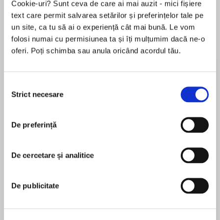
Cookie-uri? Sunt ceva de care ai mai auzit - mici fișiere
text care permit salvarea setărilor și preferințelor tale pe
un site, ca tu să ai o experiență cât mai bună. Le vom
folosi numai cu permisiunea ta și îți mulțumim dacă ne-o
Despre
carte
oferi. Poți schimba sau anula oricând acordul tău.
A gripping new thriller with a killer twist!
Selecția
Strict necesare
Two bodies. Thirty years. And a secret that
consimțământului
connects them both…
MAI MULT
De preferință
În acest moment nu există recenzii
1990
pentru această carte
A woman’s body is found brutally murdered in
De cercetare și analitice
E.V. Adamson
the woods, and next to it, a shallow grave hiding
a terrified young girl.
De publicitate
2021
Jot Davies