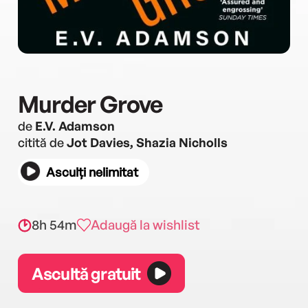
Murder Grove
de
E.V. Adamson
citită de
Jot Davies, Shazia Nicholls
Asculți nelimitat
8h 54m
Adaugă la wishlist
Ascultă gratuit