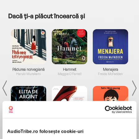
Dacă ți-a plăcut încearcă și
a...
Pădurea norvegiană
Hamnet
Menajera
I
Haruki Murakami
Maggie O'Farrell
Freida McFadden
Elita de Argint (Elita
Diavolul se îmbracă de
Migdală
de...
la...
AudioTribe.ro folosește cookie-uri
Dani Francis
Lauren Weisberger
Sohn Won-pyung