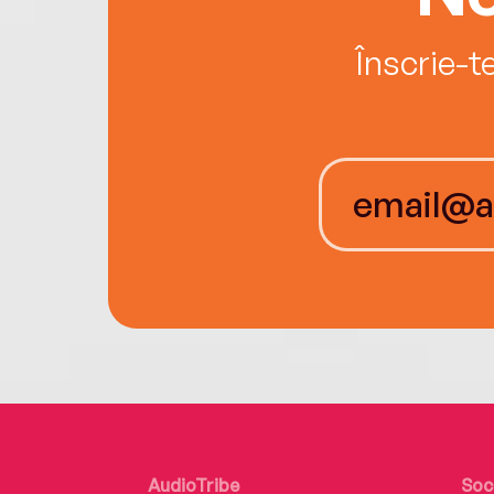
Înscrie-t
AudioTribe
Soc