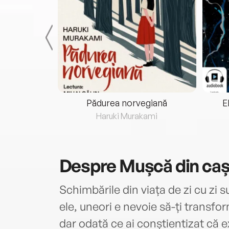
eria...
Pădurea norvegiană
E
ris
Haruki Murakami
Despre
Mușcă din caș
Schimbările din viața de zi cu zi s
ele, uneori e nevoie să-ți transfor
dar odată ce ai conștientizat că ex