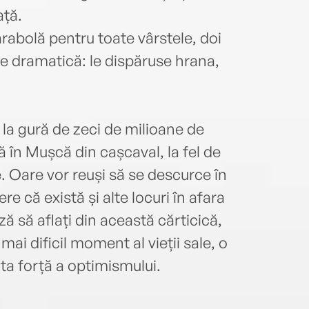
ață.
arabolă pentru toate vârstele, doi
ie dramatică: le dispăruse hrana,
l la gură de zeci de milioane de
ă în Mușcă din cașcaval, la fel de
. Oare vor reuși să se descurce în
re că există și alte locuri în afara
ză să aflați din această cărticică,
ai dificil moment al vieții sale, o
ta forță a optimismului.