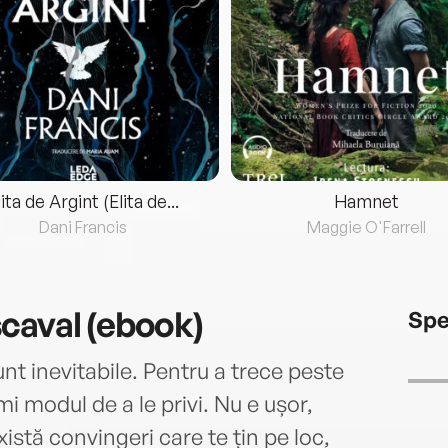
lita de Argint (Elita de...
Hamnet
Dani Francis
Maggie O'Farrell
caval (ebook)
Spe
unt inevitabile. Pentru a trece peste
mi modul de a le privi. Nu e ușor,
istă convingeri care te țin pe loc,