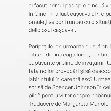
ai făcut primul pas spre o nouă vi
În Cine mi-a luat cașcavalul?, o p
omuleți se confruntau cu o situaț
deliciosul cașcaval.
Peripețiile lor, urmărite cu sufletu
cititori din întreaga lume, continu
captivante și pline de învățăminte
fața noilor provocări și să descope
labirintului în care trăiesc? Urmea
scrisă de Spencer Johnson în cel m
pildă pentru viitor despre nebănui
Traducere de Margareta Manole