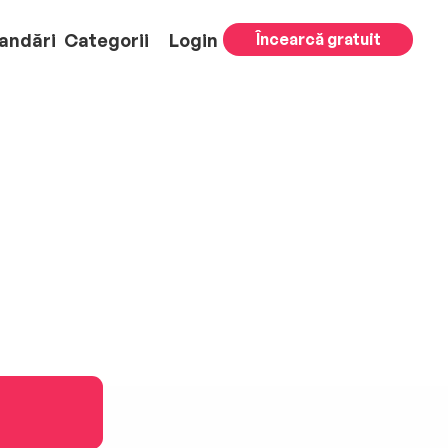
andări
Categorii
Login
Încearcă gratuit
)