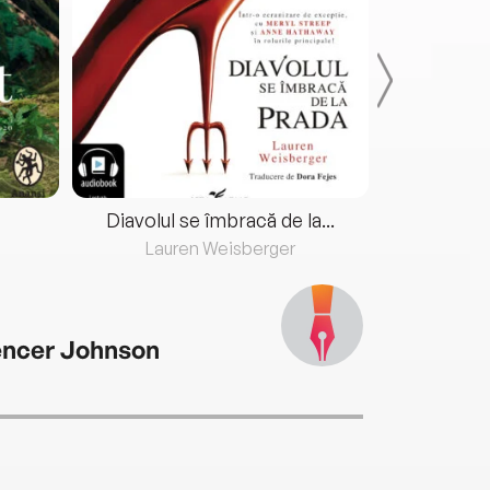
Diavolul se îmbracă de la...
Lauren Weisberger
Fre
ncer Johnson