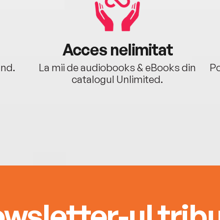
Acces nelimitat
ând.
La mii de audiobooks & eBooks din
Po
catalogul Unlimited.
wsletter-ul tribu