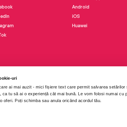
ebook
Android
kedIn
iOS
tagram
Huawei
Tok
ookie-uri
re ai mai auzit - mici fișiere text care permit salvarea setărilor 
te, ca tu să ai o experiență cât mai bună. Le vom folosi numai cu
o oferi. Poți schimba sau anula oricând acordul tău.
i books a Cărturești.