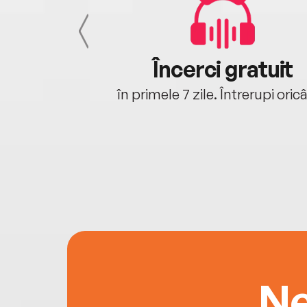
cu tine
Încerci gratuit
oriunde ești.
în primele 7 zile. Întrerupi oric
Ne