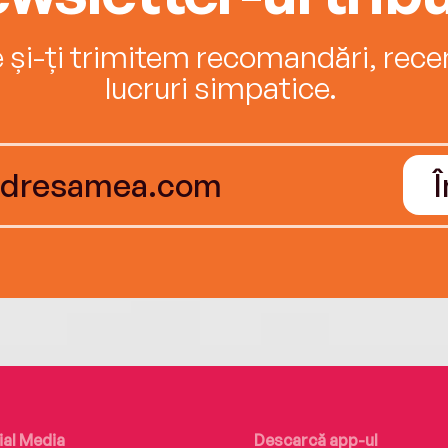
e și-ți trimitem recomandări, recenz
lucruri simpatice.
ial Media
Descarcă app-ul