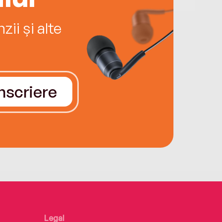
ii și alte
Înscriere
Legal