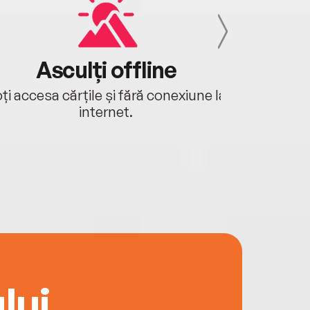
Asculți offline
Aj
ți accesa cărțile și fără conexiune la
Ascultă a
internet.
lui