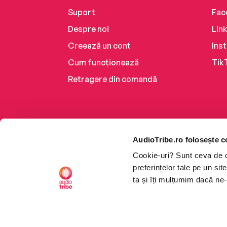
Suport
Fac
Despre noi
Lin
Creează un cont
Ins
Cum funcționează
Tik
Retragere din comandă
AudioTribe.ro folosește c
Cookie-uri? Sunt ceva de ca
preferințelor tale pe un si
ta și îți mulțumim dacă ne-
Platforma de audiobooks ș