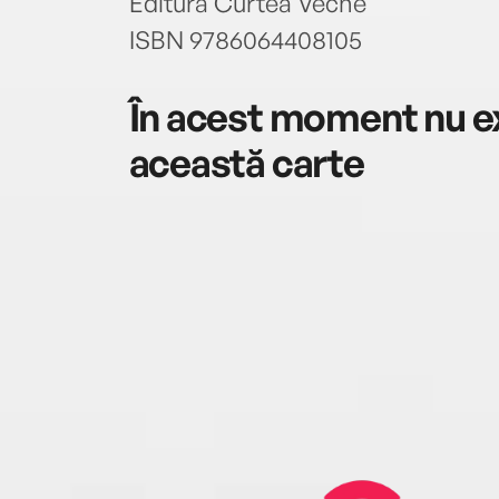
Editura Curtea Veche
ISBN 9786064408105
În acest moment nu ex
această carte