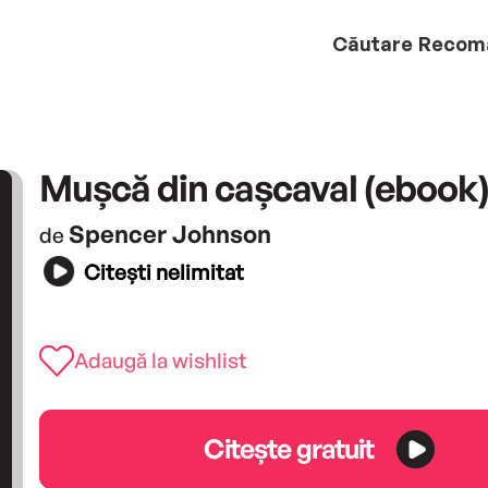
Căutare
Recom
Mușcă din cașcaval (ebook
Spencer Johnson
de
Citești nelimitat
Adaugă la wishlist
Citește gratuit