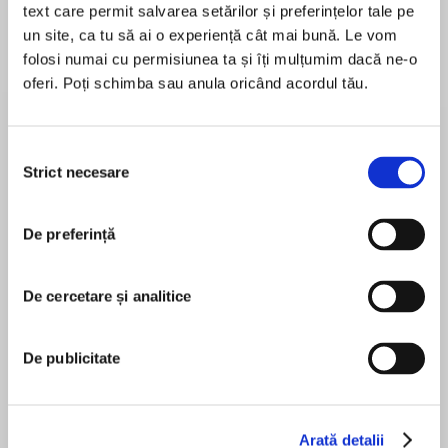
text care permit salvarea setărilor și preferințelor tale pe
un site, ca tu să ai o experiență cât mai bună. Le vom
folosi numai cu permisiunea ta și îți mulțumim dacă ne-o
Despre
carte
oferi. Poți schimba sau anula oricând acordul tău.
“Quiara Hudes is in her own league. Her
sentences will take your breath away. How
Selecția
lucky we are to have her telling our stories.” –
Strict necesare
consimțământului
Lin-Manuel Miranda
De preferință
MAI MULT
În acest moment nu există recenzii
From the Pulitzer-prize winning playwright
pentru această carte
behind IN THE HEIGHTS comes a spellbinding
De cercetare și analitice
coming-of-age story, and a vibrant and life-
Quiara Alegría Hudes
affirming celebration of the women who guide
De publicitate
us.
Quaria Alegria Hudes
Arată detalii