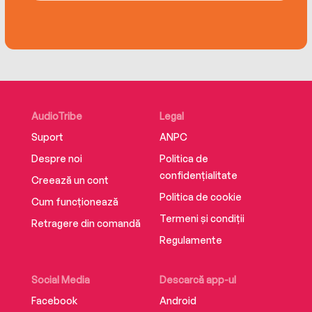
An inspired exploration of home, family and
memory, My BROKEN LANGUAGE is the story of
a sharp-eyed observer who finds her voice and
learns to boldly tell the stories that only she can
tell.
AudioTribe
Legal
Suport
ANPC
Despre noi
Politica de
confidențialitate
Creează un cont
Politica de cookie
Cum funcționează
Termeni și condiții
Retragere din comandă
Regulamente
Social Media
Descarcă app-ul
Facebook
Android