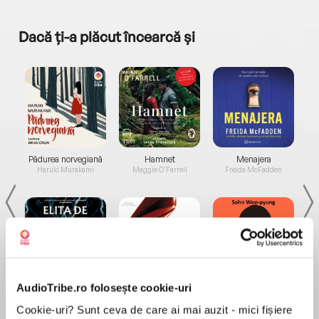
Dacă ți-a plăcut încearcă și
a...
Pădurea norvegiană
Hamnet
Menajera
I
Haruki Murakami
Maggie O'Farrell
Freida McFadden
AudioTribe.ro folosește cookie-uri
Elita de Argint (Elita
Diavolul se îmbracă de
Migdală
de...
la...
Dani Francis
Lauren Weisberger
Sohn Won-pyung
Cookie-uri? Sunt ceva de care ai mai auzit - mici fișiere