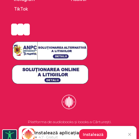
TikTok
Platforma de audiobooks și books a Cărturești.
Instalează aplicația
✕
Instalează
©2026 Nemo EPG SRL. Toate drepturile rezervate.
★ 4.7 · Gratuit