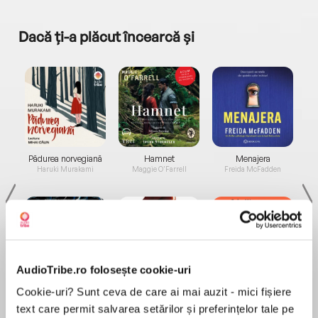
Dacă ți-a plăcut încearcă și
a...
Pădurea norvegiană
Hamnet
Menajera
I
Haruki Murakami
Maggie O'Farrell
Freida McFadden
AudioTribe.ro folosește cookie-uri
Elita de Argint (Elita
Diavolul se îmbracă de
Migdală
Cookie-uri? Sunt ceva de care ai mai auzit - mici fișiere
de...
la...
Dani Francis
Lauren Weisberger
Sohn Won-pyung
text care permit salvarea setărilor și preferințelor tale pe