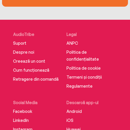
that thing you love and seeing where it can take
you, about the importance of purpose – and
perspective—in our lives.
AudioTribe
Legal
Suport
ANPC
Despre noi
Politica de
confidențialitate
Creează un cont
Politica de cookie
Cum funcționează
Termeni și condiții
Retragere din comandă
Regulamente
Social Media
Descarcă app-ul
Facebook
Android
LinkedIn
iOS
Instagram
Huawei