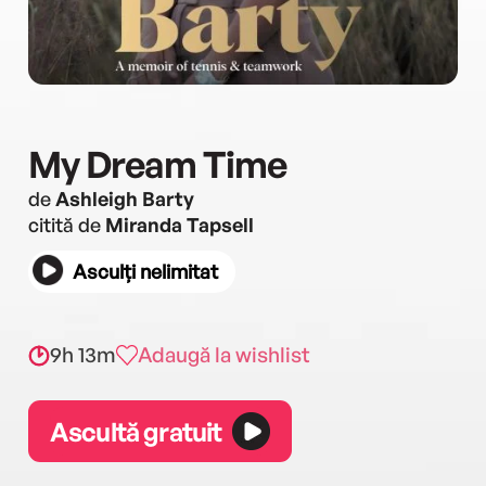
My Dream Time
de
Ashleigh Barty
citită de
Miranda Tapsell
Asculți nelimitat
9h 13m
Adaugă la wishlist
Ascultă gratuit