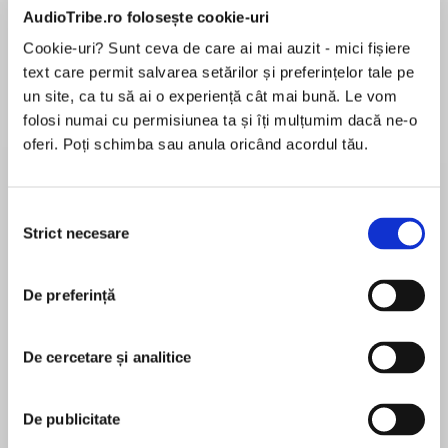
AudioTribe.ro folosește cookie-uri
Cookie-uri? Sunt ceva de care ai mai auzit - mici fișiere
text care permit salvarea setărilor și preferințelor tale pe
Despre
carte
un site, ca tu să ai o experiență cât mai bună. Le vom
folosi numai cu permisiunea ta și îți mulțumim dacă ne-o
In the first book in Eva Leigh's new Union of the
oferi. Poți schimba sau anula oricând acordul tău.
Rakes series, a bluestocking enlists a faux suitor
to help her land an ideal husband only to be
blindsided by real desire…
Selecția
Strict necesare
consimțământului
MAI MULT
Lady Grace Wyatt is content as a wallflower,
În acest moment nu există recenzii
focusing on scientific pursuits rather than the
pentru această carte
complications of society matches. But when a
De preferință
handsome, celebrated naturalist returns from
abroad, Grace wishes, for once, to be noticed.
De cercetare și analitice
Her solution: to “build” the perfect man, who
Eva Leigh
will court her publicly and help her catch his
eye. Grace’s colleague, anthropologist
Eva Leigh is a USA Today bestselling romance
De publicitate
Sebastian Holloway, is just the blank slate she
author who has always loved historical romance.