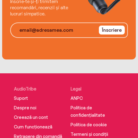
Înscrie-te și-ți trimitem
recomandări, recenzii și alte
lucruri simpatice.
Înscriere
AudioTribe
Legal
Suport
ANPC
Despre noi
Politica de
confidențialitate
Creează un cont
Politica de cookie
Cum funcționează
Termeni și condiții
Retragere din comandă