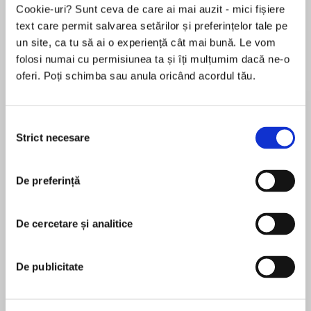
Cookie-uri? Sunt ceva de care ai mai auzit - mici fișiere
text care permit salvarea setărilor și preferințelor tale pe
un site, ca tu să ai o experiență cât mai bună. Le vom
Despre
carte
folosi numai cu permisiunea ta și îți mulțumim dacă ne-o
oferi. Poți schimba sau anula oricând acordul tău.
Three classic tales of Christmas and love,
together for the first time, from New York Times
Bestselling Author Lynsay Sands!
Selecția
Strict necesare
consimțământului
All I Want
MAI MULT
De preferință
În acest moment nu există recenzii
With Lady Prudence’s father gambling away the
pentru această carte
family’s savings, all she wants for Christmas is
to haul him away from London’s most notorious
De cercetare și analitice
Lynsay Sands
gaming hell. Yet the wickedly handsome
proprietor, Lord Stockton, refuses to let a lady
Lynsay Sandsis the New York Times and USA
De publicitate
enter his establishment. Now Pru needs a
Today bestselling author of the Argeneau/Rogue
Christmas miracle to make her wish come true
Hunter vampire series, as well as numerous
—and to resist succumbing to Stockton’s