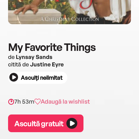
My Favorite Things
de
Lynsay Sands
citită de
Justine Eyre
Asculți nelimitat
7h 53m
Adaugă la wishlist
Ascultă gratuit