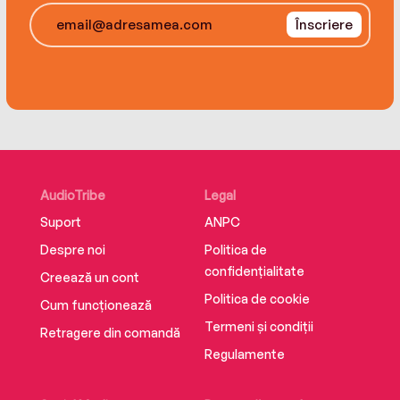
generous Michel catches her eye. He shows
Înscriere
Odel how good it can feel to fall in love, but will
it be enough to convince Odel to trust her
heart?
AudioTribe
Legal
Suport
ANPC
Despre noi
Politica de
confidențialitate
Creează un cont
Politica de cookie
Cum funcționează
Termeni și condiții
Retragere din comandă
Regulamente