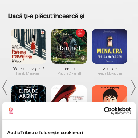
Dacă ți-a plăcut încearcă și
a...
Pădurea norvegiană
Hamnet
Menajera
I
Haruki Murakami
Maggie O'Farrell
Freida McFadden
Elita de Argint (Elita
Diavolul se îmbracă de
Migdală
de...
la...
Dani Francis
Lauren Weisberger
Sohn Won-pyung
AudioTribe.ro folosește cookie-uri