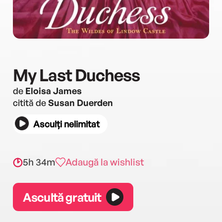
My Last Duchess
de
Eloisa James
citită de
Susan Duerden
Asculți nelimitat
5h 34m
Adaugă la wishlist
Ascultă gratuit