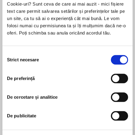
Cookie-uri? Sunt ceva de care ai mai auzit - mici fișiere
text care permit salvarea setărilor și preferințelor tale pe
un site, ca tu să ai o experiență cât mai bună. Le vom
Despre
carte
folosi numai cu permisiunea ta și îți mulțumim dacă ne-o
oferi. Poți schimba sau anula oricând acordul tău.
New York Times bestselling author Eloisa James
returns to the Wildes series with a prequel
about the Wilde children's parents, Hugo, Duke
Selecția
of Lindow, and Ophelia, Lady Astley.
Strict necesare
consimțământului
MAI MULT
Every Duke needs a Duchess...
De preferință
În acest moment nu există recenzii
pentru această carte
Hugo Wilde, the Duke of Lindow, has a drafty
castle, eight naughty children—and no wife.
De cercetare și analitice
Eloisa James
Ophelia, Lady Astley, has a fine house, one well-
behaved daughter—and no husband.
Eloisa James is aUSA TodayandNew York
De publicitate
Timesbestselling author and professor of English
Hugo takes one look at Ophelia and loses his
literature, who lives with her family in New York,
heart, but she doesn’t want more children or a