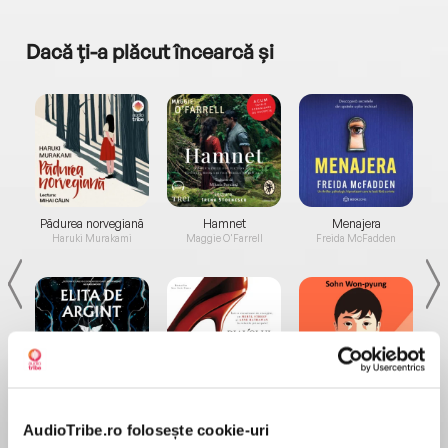
Dacă ți-a plăcut încearcă și
a...
Pădurea norvegiană
Hamnet
Menajera
I
Haruki Murakami
Maggie O'Farrell
Freida McFadden
Elita de Argint (Elita
Diavolul se îmbracă de
Migdală
de...
la...
Dani Francis
Lauren Weisberger
Sohn Won-pyung
AudioTribe.ro folosește cookie-uri