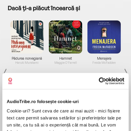
Dacă ți-a plăcut încearcă și
a...
Pădurea norvegiană
Hamnet
Menajera
I
Haruki Murakami
Maggie O'Farrell
Freida McFadden
AudioTribe.ro folosește cookie-uri
Cookie-uri? Sunt ceva de care ai mai auzit - mici fișiere
Elita de Argint (Elita
Diavolul se îmbracă de
Migdală
de...
la...
Dani Francis
Lauren Weisberger
Sohn Won-pyung
text care permit salvarea setărilor și preferințelor tale pe
un site, ca tu să ai o experiență cât mai bună. Le vom