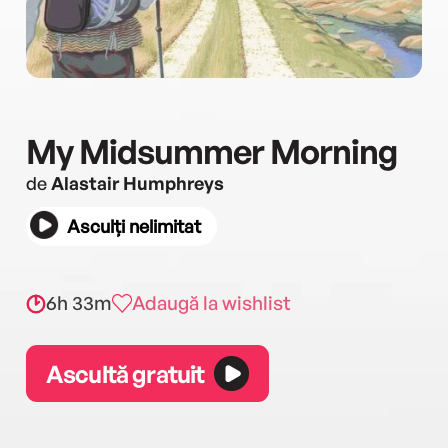
My Midsummer Morning
de
Alastair Humphreys
Asculți nelimitat
6h 33m
Adaugă la wishlist
Ascultă gratuit