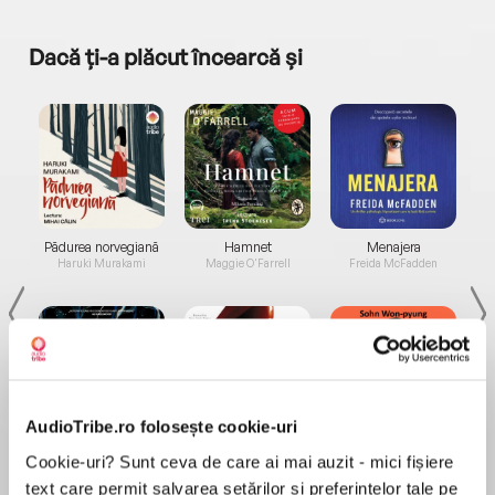
Dacă ți-a plăcut încearcă și
a...
Pădurea norvegiană
Hamnet
Menajera
I
Haruki Murakami
Maggie O'Farrell
Freida McFadden
AudioTribe.ro folosește cookie-uri
Elita de Argint (Elita
Diavolul se îmbracă de
Migdală
Cookie-uri? Sunt ceva de care ai mai auzit - mici fișiere
de...
la...
Dani Francis
Lauren Weisberger
Sohn Won-pyung
text care permit salvarea setărilor și preferințelor tale pe