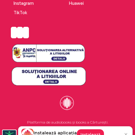
Instagram
Huawei
TikTok
Platforma de audiobooks și books a Cărturești.
Instalează aplicația
✕
Instalează