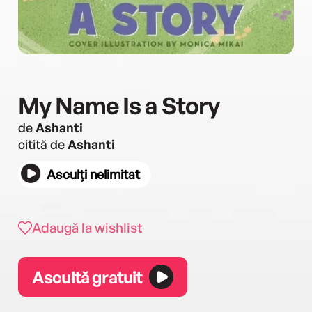
My Name Is a Story
de
Ashanti
citită de
Ashanti
Asculți nelimitat
Adaugă la wishlist
Ascultă gratuit