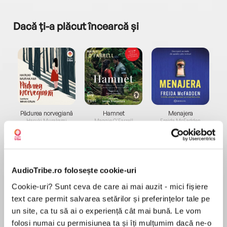
Dacă ți-a plăcut încearcă și
a...
Pădurea norvegiană
Hamnet
Menajera
I
Haruki Murakami
Maggie O'Farrell
Freida McFadden
AudioTribe.ro folosește cookie-uri
Cookie-uri? Sunt ceva de care ai mai auzit - mici fișiere
text care permit salvarea setărilor și preferințelor tale pe
Elita de Argint (Elita
Diavolul se îmbracă de
Migdală
un site, ca tu să ai o experiență cât mai bună. Le vom
de...
la...
Dani Francis
Lauren Weisberger
Sohn Won-pyung
folosi numai cu permisiunea ta și îți mulțumim dacă ne-o