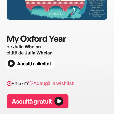
My Oxford Year
de
Julia Whelan
citită de
Julia Whelan
Asculți nelimitat
9h 57m
Adaugă la wishlist
Ascultă gratuit