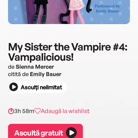
My Sister the Vampire #4:
Vampalicious!
de
Sienna Mercer
citită de
Emily Bauer
Asculți nelimitat
3h 58m
Adaugă la wishlist
Ascultă gratuit