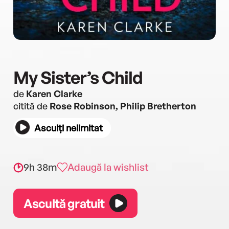
My Sister’s Child
de
Karen Clarke
citită de
Rose Robinson, Philip Bretherton
Asculți nelimitat
9h 38m
Adaugă la wishlist
Ascultă gratuit