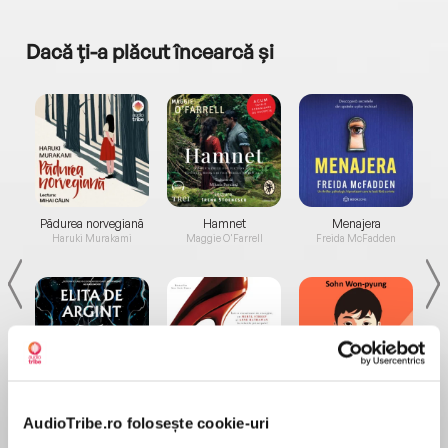
Dacă ți-a plăcut încearcă și
a...
Pădurea norvegiană
Hamnet
Menajera
I
Haruki Murakami
Maggie O'Farrell
Freida McFadden
Elita de Argint (Elita
Diavolul se îmbracă de
Migdală
de...
la...
AudioTribe.ro folosește cookie-uri
Dani Francis
Lauren Weisberger
Sohn Won-pyung