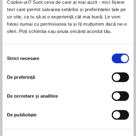
Cookie-uri? Sunt ceva de care ai mai auzit - mici fișiere
text care permit salvarea setărilor și preferințelor tale pe
un site, ca tu să ai o experiență cât mai bună. Le vom
folosi numai cu permisiunea ta și îți mulțumim dacă ne-o
Despre
carte
oferi. Poți schimba sau anula oricând acordul tău.
‘Wow! This book cast suspicion on so many
characters that I had no idea how it would turn
out! The definition of the perfect suspense
Selecția
Strict necesare
novel!’ NetGalley Reviewer, ⭐⭐⭐⭐⭐
consimțământului
MAI MULT
De preferință
În acest moment nu există recenzii
pentru această carte
De cercetare și analitice
I promised her I'd protect him… and I'll do
Karen Clarke
anything to keep him safe.
De publicitate
Rose Robinson
Five years ago, my sister Rachel left her baby