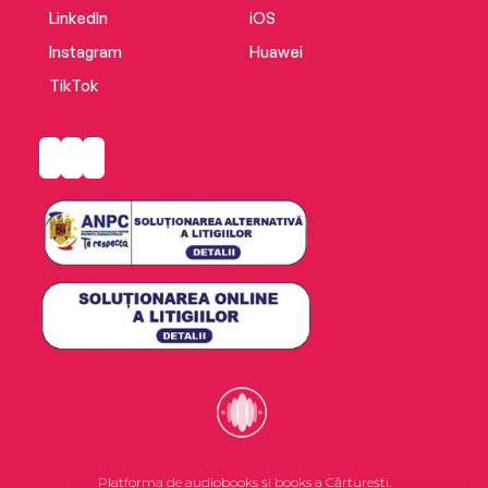
LinkedIn
iOS
Instagram
Huawei
TikTok
Platforma de audiobooks și books a Cărturești.