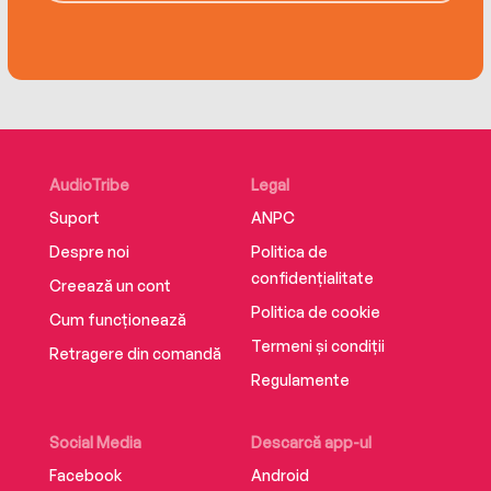
Gritty and engrossing, book two of the Hudson
family saga delves deeper into history of the
infamous Canterbury Warriors; the true story of
one man’s ascendancy to power, and the
tragedy that brought it all crashing down.
AudioTribe
Legal
Suport
ANPC
Despre noi
Politica de
confidențialitate
Creează un cont
Politica de cookie
Cum funcționează
Termeni și condiții
Retragere din comandă
Regulamente
Social Media
Descarcă app-ul
Facebook
Android