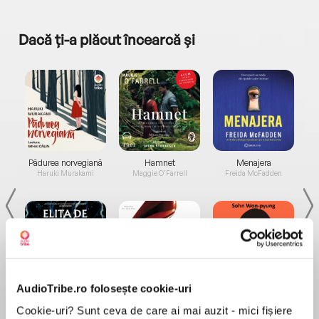
Dacă ți-a plăcut încearcă și
a...
Pădurea norvegiană
Hamnet
Menajera
I
Haruki Murakami
Maggie O'Farrell
Freida McFadden
AudioTribe.ro folosește cookie-uri
Elita de Argint (Elita
Diavolul se îmbracă de
Migdală
de...
la...
Dani Francis
Lauren Weisberger
Sohn Won-pyung
Cookie-uri? Sunt ceva de care ai mai auzit - mici fișiere