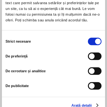
text care permit salvarea setărilor și preferințelor tale pe
un site, ca tu să ai o experiență cât mai bună. Le vom
folosi numai cu permisiunea ta și îți mulțumim dacă ne-o
oferi. Poți schimba sau anula oricând acordul tău.
Despre
carte
If you lived on the notorious Canterbury Estate
in the ‘40s and ‘50s, then you knew there was
Selecția
one man you did not want to cross: Charlie
Strict necesare
consimțământului
Hudson. A solitary man, feared and respected
by the gangsters of the time, Charlie was a
De preferință
MAI MULT
boxer who never lost a fight, in or out of the ring
În acest moment nu există recenzii
– the most infamous of The Canterbury
pentru această carte
Warriors.
De cercetare și analitice
De publicitate
My Uncle Charlie, the second title in the
Julie Shaw
explosive series unravels a story of debauchery,
crime and self-destruction. Charlie Hudson was
a born leader. The eldest of eight brothers and
Arată detalii