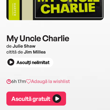
My Uncle Charlie
de
Julie Shaw
citită de
Jim Millea
Asculți nelimitat
6h 17m
Adaugă la wishlist
Ascultă gratuit