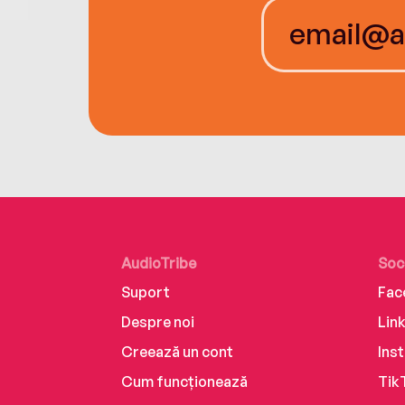
AudioTribe
Soc
Suport
Fac
Despre noi
Lin
Creează un cont
Ins
Cum funcționează
Tik