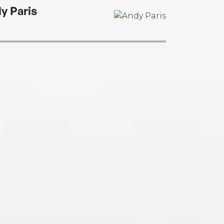
 in New York City with his wife. You can visit
y Paris
online at dangutman.com.