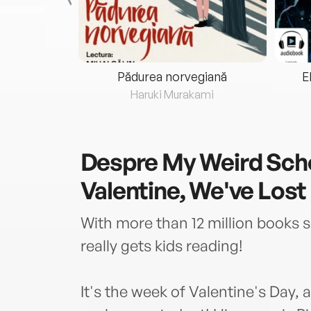
eria...
Pădurea norvegiană
E
ris
Haruki Murakami
Despre
My Weird Scho
Valentine, We've Lost
With more than 12 million books s
really gets kids reading!
It's the week of Valentine's Day, a