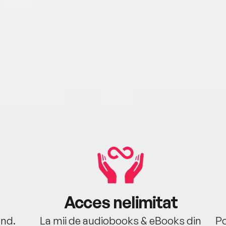
Acces nelimitat
ând.
La mii de audiobooks & eBooks din
Po