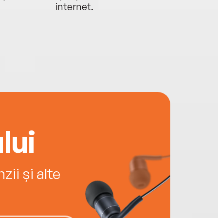
internet.
lui
ii și alte