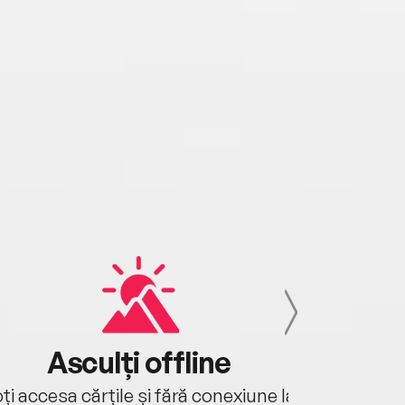
Asculți offline
Aj
ți accesa cărțile și fără conexiune la
Ascultă a