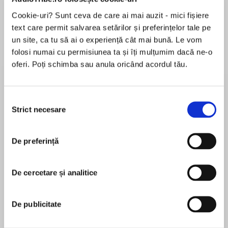
de...
la...
Dani Francis
Lauren Weisberger
Sohn Won-pyung
Cookie-uri? Sunt ceva de care ai mai auzit - mici fișiere
text care permit salvarea setărilor și preferințelor tale pe
un site, ca tu să ai o experiență cât mai bună. Le vom
folosi numai cu permisiunea ta și îți mulțumim dacă ne-o
Despre
carte
oferi. Poți schimba sau anula oricând acordul tău.
With more than 12 million books sold, the My
Weird School series really gets kids reading!
Selecția
Strict necesare
consimțământului
In this ninth book in the My Weirder School
series, it's time for the annual Ella Mentry
MAI MULT
School fund-raiser, and guess who's in charge?
De preferință
În acest moment nu există recenzii
Alexia's mom, Ms. Sue! She has the teachers
pentru această carte
selling everything from summer sausages and
De cercetare și analitice
cheesy popcorn to dead goldfish in plastic bags
Dan Gutman
to raise money for new playground equipment.
De publicitate
Dan Gutman is the New York Times bestselling
But what happens when Ms. Sue crosses the
author of the Genius Files series; the Baseball
line? Somebody's going to end up in the big