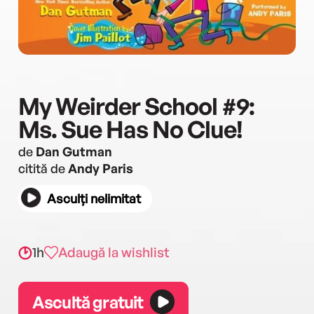
My Weirder School #9:
Ms. Sue Has No Clue!
de
Dan Gutman
citită de
Andy Paris
Asculți nelimitat
1h
Adaugă la wishlist
Ascultă gratuit