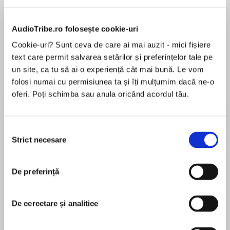
AudioTribe.ro folosește cookie-uri
Elita de Argint (Elita
Diavolul se îmbracă de
Migdală
de...
la...
Dani Francis
Lauren Weisberger
Sohn Won-pyung
Cookie-uri? Sunt ceva de care ai mai auzit - mici fișiere
text care permit salvarea setărilor și preferințelor tale pe
un site, ca tu să ai o experiență cât mai bună. Le vom
folosi numai cu permisiunea ta și îți mulțumim dacă ne-o
oferi. Poți schimba sau anula oricând acordul tău.
Despre
carte
Ediția a II-a, revizuită și adăugită
Selecția
Strict necesare
În 1976, la Jocurile Olimpice de la Montreal,
consimțământului
Nadia a devenit simbolul perfecțiunii în
gimnastică. Din admirație, despre ea s-au scris
De preferință
MAI MULT
scenarii de filme artistice și documentare,
Recenzii
biografii, romane și chiar cărți pentru copii. Dar
despre Nadia, devenită parte a avuției naționale
De cercetare și analitice
a României socialiste, se mai scria în penumbră,
!!!!!!!
iar „admiratorii” săi, care adunau material