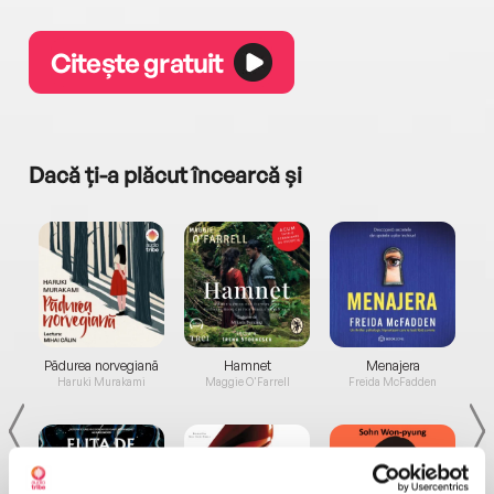
Citește gratuit
Dacă ți-a plăcut încearcă și
a...
Pădurea norvegiană
Hamnet
Menajera
I
Haruki Murakami
Maggie O'Farrell
Freida McFadden