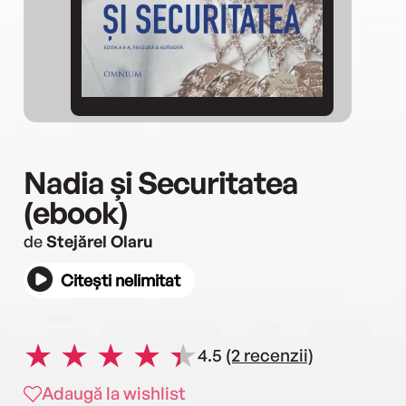
Nadia și Securitatea
(ebook)
de
Stejărel Olaru
Citești nelimitat
4.5
(2 recenzii)
Adaugă la wishlist