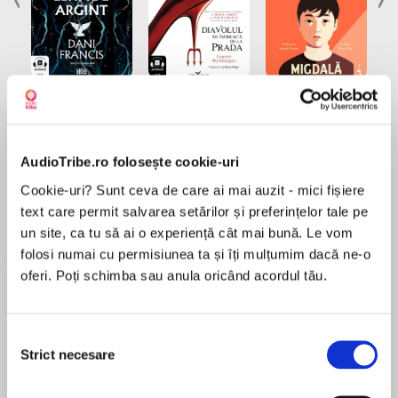
Elita de Argint (Elita
Diavolul se îmbracă de
Migdală
de...
la...
Dani Francis
Lauren Weisberger
Sohn Won-pyung
AudioTribe.ro folosește cookie-uri
Cookie-uri? Sunt ceva de care ai mai auzit - mici fișiere
Despre
carte
text care permit salvarea setărilor și preferințelor tale pe
un site, ca tu să ai o experiență cât mai bună. Le vom
Dacă ți-au plăcut: Cenușa Angelei, de Frank
folosi numai cu permisiunea ta și îți mulțumim dacă ne-o
McCourt; Castelul de sticlă, de Jeannette
oferi. Poți schimba sau anula oricând acordul tău.
Walls; Dulcele bar, de J.R. Moehringer
Născut în afara legii este povestea unui băiețel
Selecția
MAI MULT
poznaș care se transformă într-un tânăr
Strict necesare
consimțământului
Recenzii
neliniștit, în timp ce se străduiește să se
regăsească într-o lume în care el nu ar fi trebuit