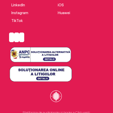
LinkedIn
iOS
Instagram
Huawei
TikTok
Platforma de audiobooks și books a Cărturești.