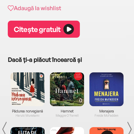
Adaugă la wishlist
Citește gratuit
Dacă ți-a plăcut încearcă și
a...
Pădurea norvegiană
Hamnet
Menajera
I
Haruki Murakami
Maggie O'Farrell
Freida McFadden