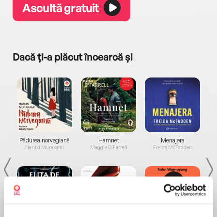
Ascultă gratuit
Dacă ți-a plăcut încearcă și
a...
Pădurea norvegiană
Hamnet
Menajera
I
Haruki Murakami
Maggie O'Farrell
Freida McFadden