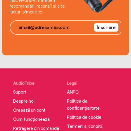
Înscrie-te și-ți trimitem
recomandări, recenzii și alte
lucruri simpatice.
Înscriere
AudioTribe
Legal
Suport
ANPC
Despre noi
Politica de
confidențialitate
Creează un cont
Politica de cookie
Cum funcționează
Termeni și condiții
Retragere din comandă