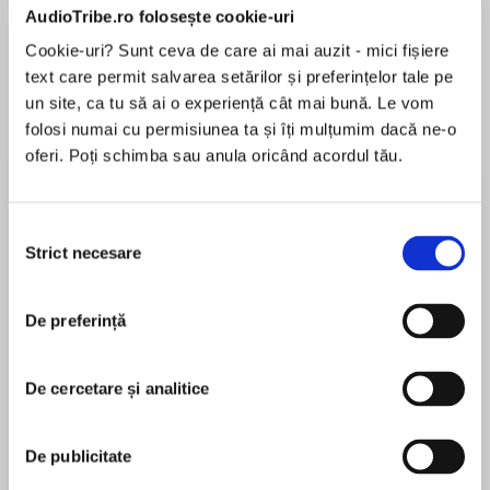
AudioTribe.ro folosește cookie-uri
Elita de Argint (Elita
Diavolul se îmbracă de
Migdală
de...
la...
Dani Francis
Lauren Weisberger
Sohn Won-pyung
Cookie-uri? Sunt ceva de care ai mai auzit - mici fișiere
text care permit salvarea setărilor și preferințelor tale pe
un site, ca tu să ai o experiență cât mai bună. Le vom
folosi numai cu permisiunea ta și îți mulțumim dacă ne-o
oferi. Poți schimba sau anula oricând acordul tău.
Despre
carte
The most embarrassing dad in the world is back
in this hilarious series for girls from TV and
Selecția
Strict necesare
radio-comedy writing talent, Nigel Smith.
consimțământului
When Dad posts an embarrassing video of Nat
De preferință
MAI MULT
online as a joke, she’s furious. Things are set to
În acest moment nu există recenzii
get much worse, however, when the video goes
pentru această carte
viral and she finds herself centre of the nation’s
De cercetare și analitice
attention for all the wrong reasons – even the
Nigel Smith
prime minister is imitating her!
De publicitate
Nigel Smith has been a journalist, busker, TV