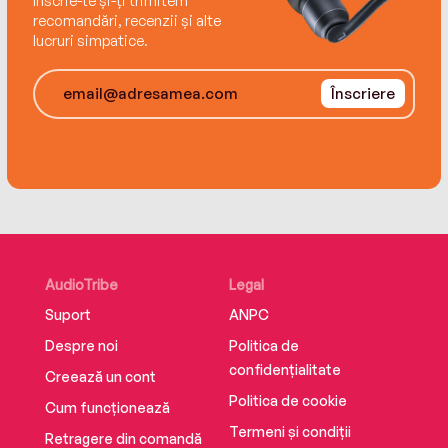
Înscrie-te și-ți trimitem
recomandări, recenzii și alte
lucruri simpatice.
Înscriere
AudioTribe
Legal
Suport
ANPC
Despre noi
Politica de
confidențialitate
Creează un cont
Politica de cookie
Cum funcționează
Termeni și condiții
Retragere din comandă