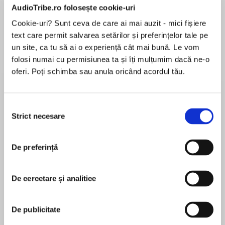
AudioTribe.ro folosește cookie-uri
Elita de Argint (Elita
Diavolul se îmbracă de
Migdală
de...
la...
Dani Francis
Lauren Weisberger
Sohn Won-pyung
Cookie-uri? Sunt ceva de care ai mai auzit - mici fișiere
text care permit salvarea setărilor și preferințelor tale pe
un site, ca tu să ai o experiență cât mai bună. Le vom
folosi numai cu permisiunea ta și îți mulțumim dacă ne-o
oferi. Poți schimba sau anula oricând acordul tău.
Despre
carte
Laugh-out-loud funny for girls in this hilarious
new series from TV and radio comedy writing
Selecția
Strict necesare
talent Nigel Smith.
consimțământului
The Most Embarrassing Dad in the world is back
De preferință
MAI MULT
and embarrassing Nat even more than ever!
În acest moment nu există recenzii
This time they’re on holiday in France but
pentru această carte
everything is far from ‘bonne’!
De cercetare și analitice
Nigel Smith
De publicitate
Nigel Smith has been a journalist, busker, TV