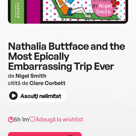
Nathalia Buttface and the
Most Epically
Embarrassing Trip Ever
de
Nigel Smith
citită de
Clare Corbett
Asculți nelimitat
5h 1m
Adaugă la wishlist