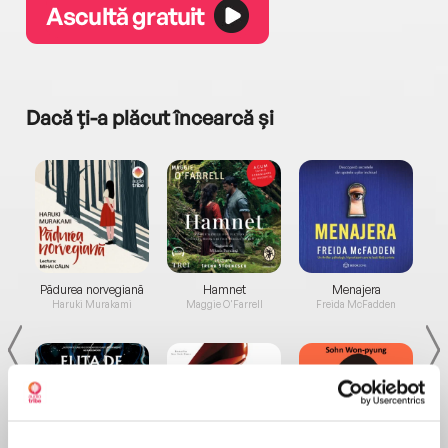
Ascultă gratuit
Dacă ți-a plăcut încearcă și
a...
Pădurea norvegiană
Hamnet
Menajera
I
Haruki Murakami
Maggie O'Farrell
Freida McFadden