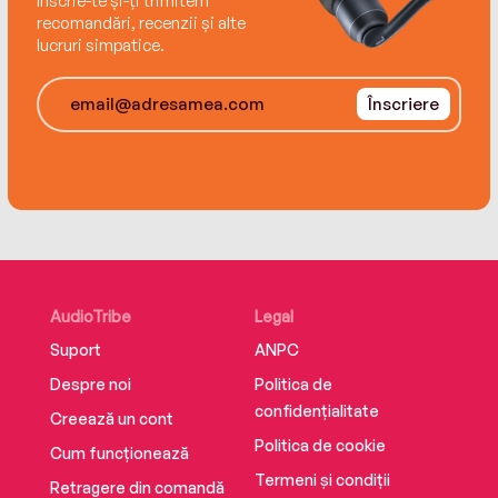
Înscrie-te și-ți trimitem
recomandări, recenzii și alte
lucruri simpatice.
Înscriere
AudioTribe
Legal
Suport
ANPC
Despre noi
Politica de
confidențialitate
Creează un cont
Politica de cookie
Cum funcționează
Termeni și condiții
Retragere din comandă