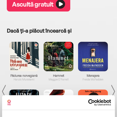
Ascultă gratuit
Dacă ți-a plăcut încearcă și
a...
Pădurea norvegiană
Hamnet
Menajera
I
Haruki Murakami
Maggie O'Farrell
Freida McFadden