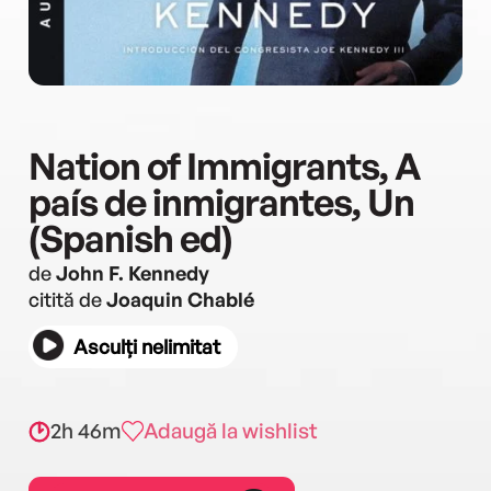
Nation of Immigrants, A
país de inmigrantes, Un
(Spanish ed)
de
John F. Kennedy
citită de
Joaquin Chablé
Asculți nelimitat
2h 46m
Adaugă la wishlist