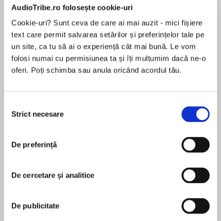
AudioTribe.ro folosește cookie-uri
Elita de Argint (Elita
Diavolul se îmbracă de
Migdală
de...
la...
Dani Francis
Lauren Weisberger
Sohn Won-pyung
Cookie-uri? Sunt ceva de care ai mai auzit - mici fișiere
text care permit salvarea setărilor și preferințelor tale pe
un site, ca tu să ai o experiență cât mai bună. Le vom
folosi numai cu permisiunea ta și îți mulțumim dacă ne-o
oferi. Poți schimba sau anula oricând acordul tău.
Despre
carte
A lo largo de su presidencia, John F. Kennedy
estuvo apasionado por el tema de la reforma
Selecția
Strict necesare
migratoria. Él pensaba que los Estados Unidos
consimțământului
son una nación de personas que valoran
equitativamente las tradiciones y la exploración
De preferință
MAI MULT
de nuevas fronteras, dignos de la libertad para
În acest moment nu există recenzii
construir mejores vidas para sí mismos en su
pentru această carte
país adoptivo.
De cercetare și analitice
John F. Kennedy
Esta edición del sexagésimo aniversario de este
De publicitate
ensayo póstumo y perene, que incluye una
John F. Kennedy (1917-1963) was president of the