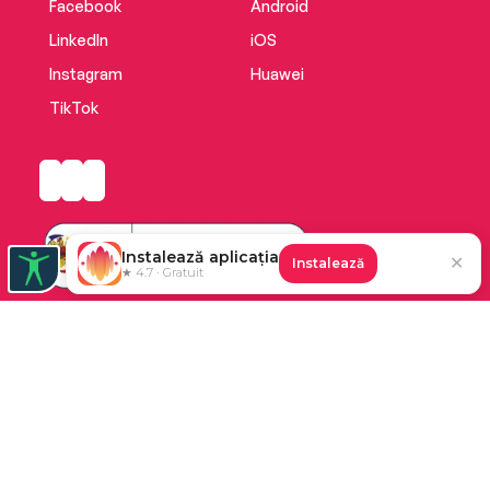
Facebook
Android
LinkedIn
iOS
Instagram
Huawei
TikTok
Instalează aplicația
✕
Instalează
★ 4.7 · Gratuit