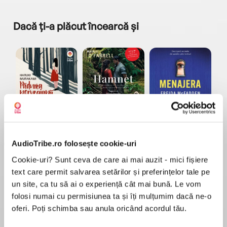
Dacă ți-a plăcut încearcă și
a...
Pădurea norvegiană
Hamnet
Menajera
I
Haruki Murakami
Maggie O'Farrell
Freida McFadden
AudioTribe.ro folosește cookie-uri
Cookie-uri? Sunt ceva de care ai mai auzit - mici fișiere
text care permit salvarea setărilor și preferințelor tale pe
un site, ca tu să ai o experiență cât mai bună. Le vom
folosi numai cu permisiunea ta și îți mulțumim dacă ne-o
Elita de Argint (Elita
Diavolul se îmbracă de
Migdală
oferi. Poți schimba sau anula oricând acordul tău.
de...
la...
Dani Francis
Lauren Weisberger
Sohn Won-pyung