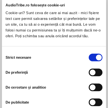
AudioTribe.ro folosește cookie-uri
Cookie-uri? Sunt ceva de care ai mai auzit - mici fișiere
text care permit salvarea setărilor și preferințelor tale pe
Elita de Argint (Elita
Diavolul se îmbracă de
Migdală
de...
la...
Dani Francis
Lauren Weisberger
Sohn Won-pyung
un site, ca tu să ai o experiență cât mai bună. Le vom
folosi numai cu permisiunea ta și îți mulțumim dacă ne-o
oferi. Poți schimba sau anula oricând acordul tău.
Despre
carte
Selecția
Strict necesare
Ultimul volum din seria Vara
consimțământului
Acum o serie originală pe Prime Video
De preferință
Oare va reuși Belly să aleagă până la urmă între
Jeremiah și Conrad? Aflați răspusul în
MAI MULT
încheierea trilogiei Vara, bestseller New York
De cercetare și analitice
În acest moment nu există recenzii
Times și adaptată pentru marele ecran.
pentru această carte
Belly nu a iubit decât doi băieți, ambii purtând
De publicitate
același nume de familie. După ce a fost cu