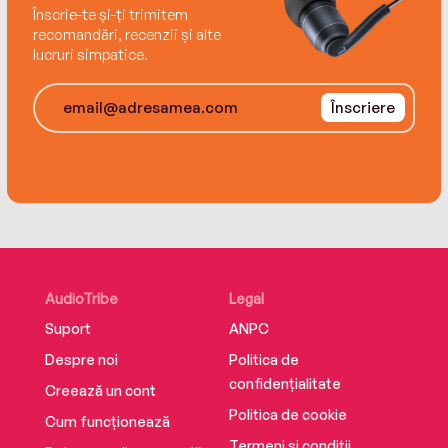
Înscrie-te și-ți trimitem
Traducere de Mihaela Doagă
recomandări, recenzii și alte
ISBN 9786064019066
lucruri simpatice.
Înscriere
AudioTribe
Legal
Suport
ANPC
Despre noi
Politica de
confidențialitate
Creează un cont
Politica de cookie
Cum funcționează
Termeni și condiții