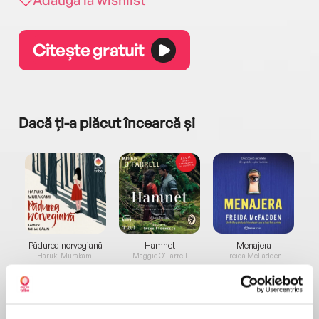
Citește gratuit
Dacă ți-a plăcut încearcă și
a...
Pădurea norvegiană
Hamnet
Menajera
I
Haruki Murakami
Maggie O'Farrell
Freida McFadden